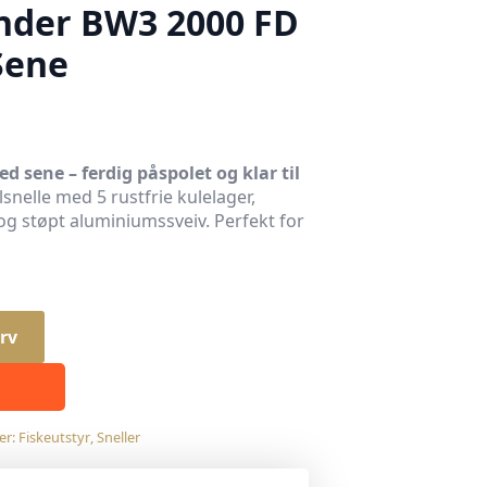
nder BW3 2000 FD
Sene
sene – ferdig påspolet og klar til
snelle med 5 rustfrie kulelager,
og støpt aluminiumssveiv. Perfekt for
rv
er:
Fiskeutstyr
,
Sneller