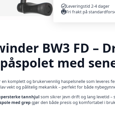
Leveringstid 2-4 dager
Fri frakt på standardfor
inder BW3 FD – Dr
g påspolet med sen
 en komplett og brukervennlig haspelsnelle som leveres fer
lav vekt og pålitelig mekanikk – perfekt for både nybegynn
upersterke tannhjul
som sikrer jevn drift og lang levetid – 
spole med grep
gjør den både presis og komfortabel i bruk.