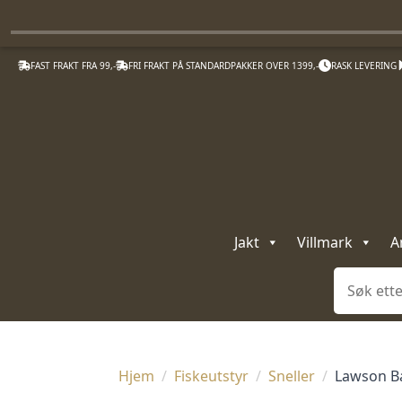
FAST FRAKT FRA 99,-
FRI FRAKT PÅ STANDARDPAKKER OVER 1399,-
RASK LEVERING
Jakt
Villmark
A
Søk
Hjem
Fiskeutstyr
Sneller
Lawson B