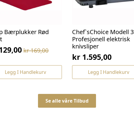
p Bærplukker Rød
Chef`sChoice Modell 3
t
Profesjonell elektrisk
knivsliper
129,00
kr
169,00
prinnelig
værende
kr
1.595,00
s
s
:
Legg I Handlekurv
Legg I Handlekurv
169,00.
129,00.
Se alle våre Tilbud