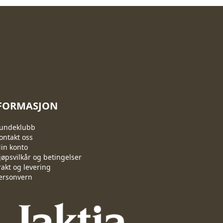
FORMASJON
undeklubb
ontakt oss
in konto
jøpsvilkår og betingelser
rakt og levering
ersonvern