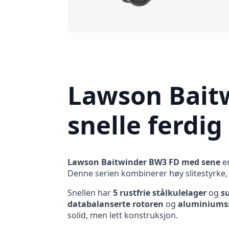
Lawson Baitw
snelle ferdi
Lawson Baitwinder BW3 FD med sene
er
Denne serien kombinerer høy slitestyrke, 
Snellen har
5 rustfrie stålkulelager
og
s
databalanserte rotoren
og
aluminiums
solid, men lett konstruksjon.