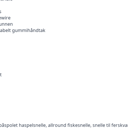
s
ewire
bunnen
tabelt gummihåndtak
t
polet haspelsnelle, allround fiskesnelle, snelle til ferskvan