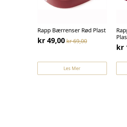
Rapp Bærrenser Rød Plast
Rap
Plas
kr
49,00
kr
69,00
Opprinnelig
Nåværende
kr
Op
Nå
pris
pris
pri
pri
var:
er:
var
er:
kr 69,00.
kr 49,00.
Les Mer
kr 
kr 