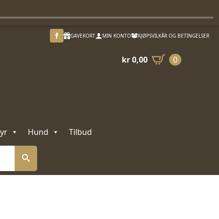
GAVEKORT
MIN KONTO
KJØPSVILKÅR OG BETINGELSER
kr
0,00
0
yr
Hund
Tilbud