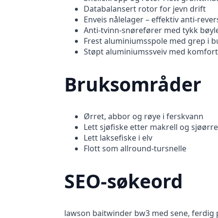
Databalansert rotor for jevn drift
Enveis nålelager – effektiv anti-rever
Anti-tvinn-snørefører med tykk bøyl
Frest aluminiumsspole med grep i 
Støpt aluminiumssveiv med komfor
Bruksområder
Ørret, abbor og røye i ferskvann
Lett sjøfiske etter makrell og sjøørre
Lett laksefiske i elv
Flott som allround-tursnelle
SEO-søkeord
lawson baitwinder bw3 med sene, ferdig pås