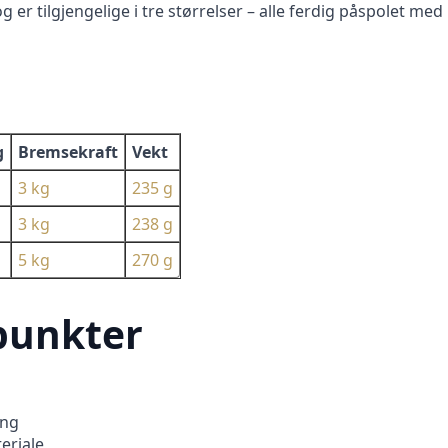
og er tilgjengelige i tre størrelser – alle ferdig påspolet m
g
Bremsekraft
Vekt
3 kg
235 g
3 kg
238 g
5 kg
270 g
punkter
ing
teriale