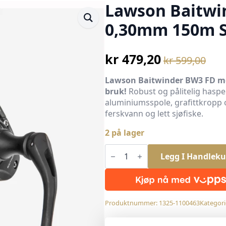
Lawson Baitwi
0,30mm 150m 
kr
479,20
kr
599,00
Opprinnelig
Nåværende
pris
pris
Lawson Baitwinder BW3 FD med 
bruk!
Robust og pålitelig haspel
var:
er:
aluminiumsspole, grafittkropp 
kr 599,00.
kr 479,20.
ferskvann og lett sjøfiske.
2 på lager
Lawson
Baitwinder
Legg I Handleku
BW3
2000
FD
0,30mm
150m
Produktnummer:
1325-1100463
Kategori
Sene
antall