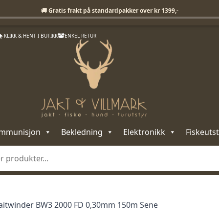
Fri frakt på standardpakker over 1399,-
🚚 Gratis frakt på standardpakker over kr 1399,-
KLIKK & HENT I BUTIKK
ENKEL RETUR
mmunisjon
Bekledning
Elektronikk
Fiskeutst
aitwinder BW3 2000 FD 0,30mm 150m Sene