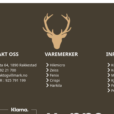
KT OSS
VAREMERKER
IN
ta 64, 1890 Rakkestad
Hikmicro
K
692 21 700
Zeiss
K
aktogvillmark.no
Fenix
M
 : 925 791 199
Crispi
K
Harkila
F
P