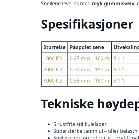
Snellene leveres med
myk gummisveiv
, 
Spesifikasjoner
Størrelse
Påspolet sene
Utvekslin
1000 FD
0,25 mm – 160 m
5.1:1
2000 FD
0,30 mm – 150 m
5.1:1
3000 FD
0,35 mm – 150 m
5.1:1
Tekniske høyde
5 rustfrie stålkulelager
Supersterke tannhjul – tåler belastn
Snellekropp og rotor i lett grafittma