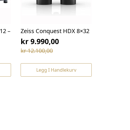
12 –
Zeiss Conquest HDX 8×32
kr
9.990,00
Opprinnelig
Nåværende
kr
12.100,00
pris
pris
var:
er:
Legg I Handlekurv
kr 12.100,00.
kr 9.990,00.