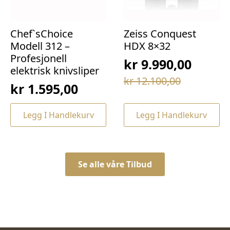
Chef`sChoice
Zeiss Conquest
Modell 312 –
HDX 8×32
Profesjonell
kr
9.990,00
elektrisk knivsliper
Opprinnelig
Nåværende
kr
12.100,00
kr
1.595,00
pris
pris
var:
er:
Legg I Handlekurv
Legg I Handlekurv
kr 12.100,00.
kr 9.990,00.
Se alle våre Tilbud