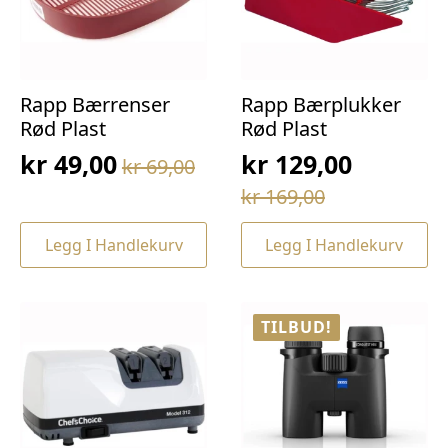
Rapp Bærrenser
Rapp Bærplukker
Rød Plast
Rød Plast
kr
49,00
kr
129,00
kr
69,00
Opprinnelig
Nåværende
Opprinnelig
Nåværende
kr
169,00
pris
pris
pris
pris
var:
er:
Legg I Handlekurv
Legg I Handlekurv
var:
er:
kr 69,00.
kr 49,00.
kr 169,00.
kr 129,00.
TILBUD!