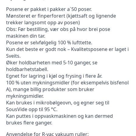
Posene er pakket i pakker a`50 poser.
Mønsteret er finperforert (kjøttsaft og lignende
trekker langsomt opp av posen)
Obs: Før bestilling, vær obs på hvor brei pose
maskinen din tar.
Posene er selvfølgelig 100 % lufttette.
Kun det beste er godt nok – Kvalitetsposene er laget i
Sveits.
Øker holdbarheten med 5-10 ganger, se
holdbarhetstabell.
Egnet for lagring i kjøl og frysing i flere år.
100 % uten mykningsmidler (for eksempelvis bisfenol
A), mange billig produkter som bruker
mykningsmidler.
Kan brukes i mikrobølgeovn, og egner seg til
SousVide opp til 95 °C.
Kan puttes i oppvaskmaskinen og kan dermed
brukes flere ganger.
Anvendelse for R-vac vakuum ruller: