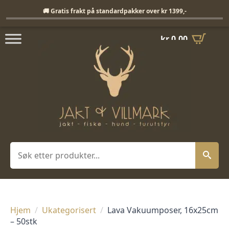
Fri frakt på standardpakker over 1399,-
🚚 Gratis frakt på standardpakker over kr 1399,-
kr
0,00
Søk
Hjem
Ukategorisert
Lava Vakuumposer, 16x25cm
– 50stk