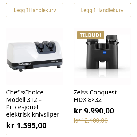
pris
pris
var:
er:
Legg I Handlekurv
Legg I Handlekurv
var:
er:
kr 69,00.
kr 49,00.
kr 169,00.
kr 129,00.
TILBUD!
Chef`sChoice
Zeiss Conquest
Modell 312 –
HDX 8×32
Profesjonell
kr
9.990,00
elektrisk knivsliper
Opprinnelig
Nåværende
kr
12.100,00
kr
1.595,00
pris
pris