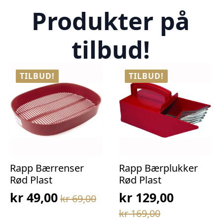
Produkter på
tilbud!
TILBUD!
TILBUD!
Rapp Bærrenser
Rapp Bærplukker
Rød Plast
Rød Plast
kr
49,00
kr
129,00
kr
69,00
Opprinnelig
Nåværende
Opprinnelig
Nåværende
kr
169,00
pris
pris