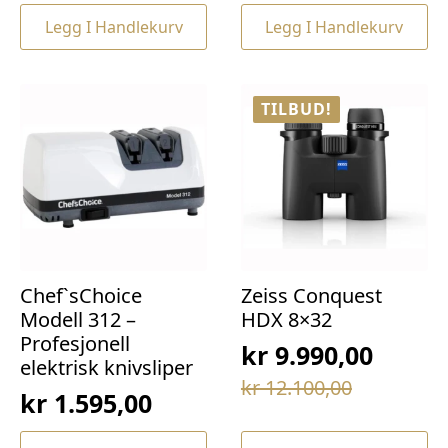
pris
pris
var:
er:
Legg I Handlekurv
Legg I Handlekurv
var:
er:
kr 69,00.
kr 49,00.
kr 169,00.
kr 129,00.
TILBUD!
Chef`sChoice
Zeiss Conquest
Modell 312 –
HDX 8×32
Profesjonell
kr
9.990,00
elektrisk knivsliper
Opprinnelig
Nåværende
kr
12.100,00
kr
1.595,00
pris
pris
var:
er: