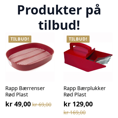
Produkter på
tilbud!
TILBUD!
TILBUD!
Rapp Bærrenser
Rapp Bærplukker
Rød Plast
Rød Plast
kr
49,00
kr
129,00
kr
69,00
Opprinnelig
Nåværende
Opprinnelig
Nåværende
kr
169,00
pris
pris