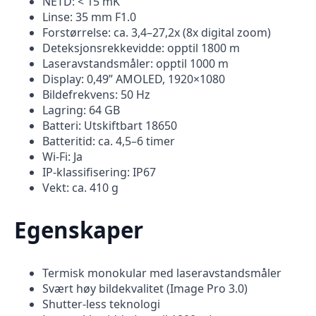
NETD: < 15 mK
Linse: 35 mm F1.0
Forstørrelse: ca. 3,4–27,2x (8x digital zoom)
Deteksjonsrekkevidde: opptil 1800 m
Laseravstandsmåler: opptil 1000 m
Display: 0,49” AMOLED, 1920×1080
Bildefrekvens: 50 Hz
Lagring: 64 GB
Batteri: Utskiftbart 18650
Batteritid: ca. 4,5–6 timer
Wi-Fi: Ja
IP-klassifisering: IP67
Vekt: ca. 410 g
Egenskaper
Termisk monokular med laseravstandsmåler
Svært høy bildekvalitet (Image Pro 3.0)
Shutter-less teknologi