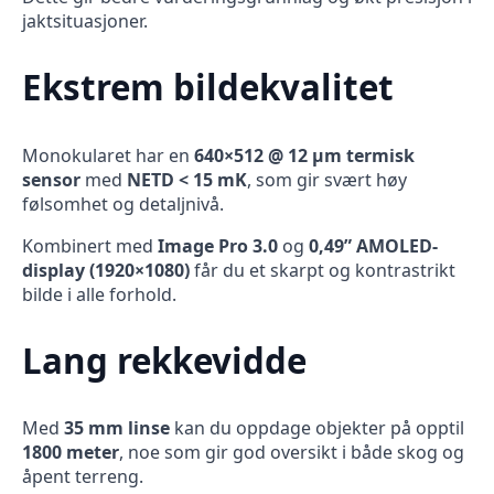
jaktsituasjoner.
Ekstrem bildekvalitet
Monokularet har en
640×512 @ 12 µm termisk
sensor
med
NETD < 15 mK
, som gir svært høy
følsomhet og detaljnivå.
Kombinert med
Image Pro 3.0
og
0,49” AMOLED-
display (1920×1080)
får du et skarpt og kontrastrikt
bilde i alle forhold.
Lang rekkevidde
Med
35 mm linse
kan du oppdage objekter på opptil
1800 meter
, noe som gir god oversikt i både skog og
åpent terreng.