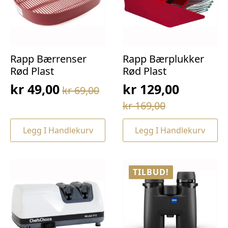
Rapp Bærrenser
Rapp Bærplukker
Rød Plast
Rød Plast
kr
49,00
kr
129,00
kr
69,00
Opprinnelig
Nåværende
Opprinnelig
Nåværende
kr
169,00
pris
pris
pris
pris
var:
er:
Legg I Handlekurv
Legg I Handlekurv
var:
er:
kr 69,00.
kr 49,00.
kr 169,00.
kr 129,00.
TILBUD!