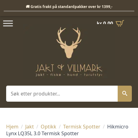
Fri frakt på standardpakker over 1399,-
🚚 Gratis frakt på standardpakker over kr 1399,-
kr
0,00
Søk
Hjem
Jakt
Optikk
Termisk Spotter
Hikmicro
Lynx LQ35L 3.0 Termisk Spotter