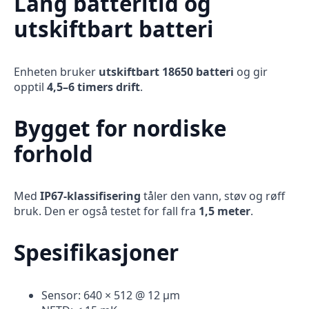
Lang batteritid og
utskiftbart batteri
Enheten bruker
utskiftbart 18650 batteri
og gir
opptil
4,5–6 timers drift
.
Bygget for nordiske
forhold
Med
IP67-klassifisering
tåler den vann, støv og røff
bruk. Den er også testet for fall fra
1,5 meter
.
Spesifikasjoner
Sensor: 640 × 512 @ 12 µm