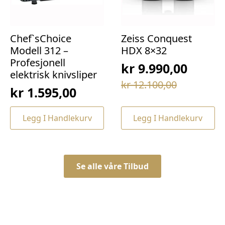
Chef`sChoice
Zeiss Conquest
Modell 312 –
HDX 8×32
Profesjonell
kr
9.990,00
elektrisk knivsliper
Opprinnelig
Nåværende
kr
12.100,00
kr
1.595,00
pris
pris
var:
er:
Legg I Handlekurv
Legg I Handlekurv
kr 12.100,00.
kr 9.990,00.
Se alle våre Tilbud