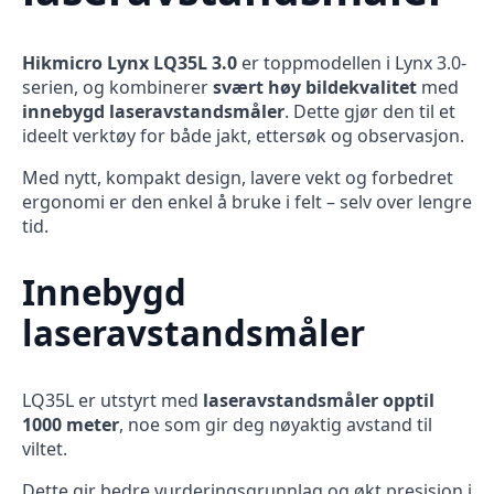
Hikmicro Lynx LQ35L 3.0
er toppmodellen i Lynx 3.0-
serien, og kombinerer
svært høy bildekvalitet
med
innebygd laseravstandsmåler
. Dette gjør den til et
ideelt verktøy for både jakt, ettersøk og observasjon.
Med nytt, kompakt design, lavere vekt og forbedret
ergonomi er den enkel å bruke i felt – selv over lengre
tid.
Innebygd
laseravstandsmåler
LQ35L er utstyrt med
laseravstandsmåler opptil
1000 meter
, noe som gir deg nøyaktig avstand til
viltet.
Dette gir bedre vurderingsgrunnlag og økt presisjon i