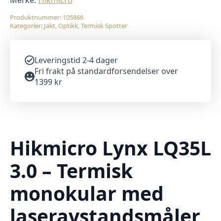
Merke:
Hikmicro
Produktnummer:
105868
Kategorier:
Jakt
,
Optikk
,
Termisk Spotter
Leveringstid 2-4 dager
Fri frakt på standardforsendelser over
1399 kr
Hikmicro Lynx LQ35L
3.0 – Termisk
monokular med
laseravstandsmåler