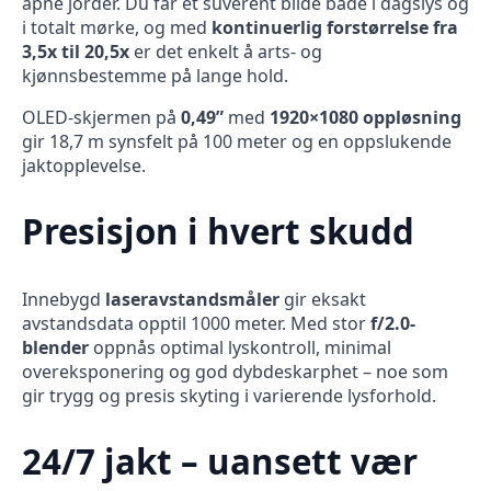
åpne jorder. Du får et suverent bilde både i dagslys og
i totalt mørke, og med
kontinuerlig forstørrelse fra
3,5x til 20,5x
er det enkelt å arts- og
kjønnsbestemme på lange hold.
OLED-skjermen på
0,49”
med
1920×1080 oppløsning
gir 18,7 m synsfelt på 100 meter og en oppslukende
jaktopplevelse.
Presisjon i hvert skudd
Innebygd
laseravstandsmåler
gir eksakt
avstandsdata opptil 1000 meter. Med stor
f/2.0-
blender
oppnås optimal lyskontroll, minimal
overeksponering og god dybdeskarphet – noe som
gir trygg og presis skyting i varierende lysforhold.
24/7 jakt – uansett vær