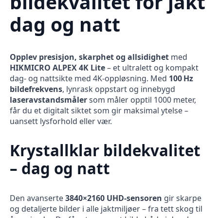
bildekvalitet for jakt
dag og natt
Opplev presisjon, skarphet og allsidighet
med
HIKMICRO ALPEX 4K Lite
– et ultralett og kompakt
dag- og nattsikte med 4K-oppløsning. Med
100 Hz
bildefrekvens
, lynrask oppstart og innebygd
laseravstandsmåler
som måler opptil 1000 meter,
får du et digitalt siktet som gir maksimal ytelse –
uansett lysforhold eller vær.
Krystallklar bildekvalitet
– dag og natt
Den avanserte
3840×2160 UHD-sensoren
gir skarpe
og detaljerte bilder i alle jaktmiljøer – fra tett skog til