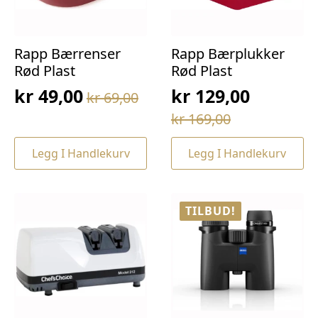
Rapp Bærrenser
Rapp Bærplukker
Rød Plast
Rød Plast
kr
49,00
kr
129,00
kr
69,00
Opprinnelig
Nåværende
Opprinnelig
Nåværende
kr
169,00
pris
pris
pris
pris
var:
er:
Legg I Handlekurv
Legg I Handlekurv
var:
er:
kr 69,00.
kr 49,00.
kr 169,00.
kr 129,00.
TILBUD!