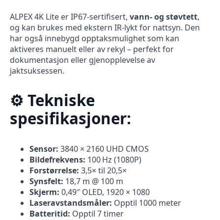
ALPEX 4K Lite er IP67-sertifisert,
vann- og støvtett
,
og kan brukes med ekstern IR-lykt for nattsyn. Den
har også innebygd opptaksmulighet som kan
aktiveres manuelt eller av rekyl – perfekt for
dokumentasjon eller gjenopplevelse av
jaktsuksessen.
⚙️ Tekniske
spesifikasjoner:
Sensor:
3840 × 2160 UHD CMOS
Bildefrekvens:
100 Hz (1080P)
Forstørrelse:
3,5× til 20,5×
Synsfelt:
18,7 m @ 100 m
Skjerm:
0,49″ OLED, 1920 × 1080
Laseravstandsmåler:
Opptil 1000 meter
Batteritid:
Opptil 7 timer