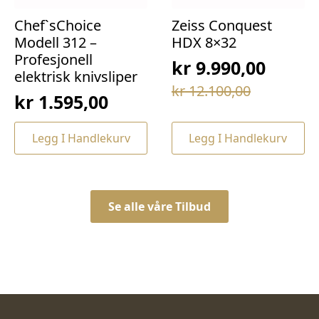
Chef`sChoice
Zeiss Conquest
Modell 312 –
HDX 8×32
Profesjonell
kr
9.990,00
elektrisk knivsliper
Opprinnelig
Nåværende
kr
12.100,00
kr
1.595,00
pris
pris
var:
er:
Legg I Handlekurv
Legg I Handlekurv
kr 12.100,00.
kr 9.990,00.
Se alle våre Tilbud