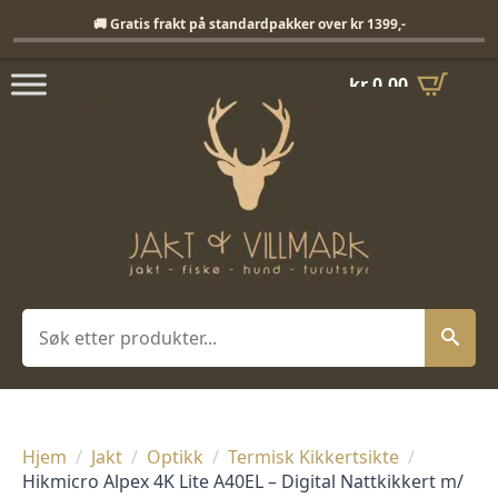
Fri frakt på standardpakker over 1399,-
🚚 Gratis frakt på standardpakker over kr 1399,-
kr
0,00
Søk
Hjem
Jakt
Optikk
Termisk Kikkertsikte
Hikmicro Alpex 4K Lite A40EL – Digital Nattkikkert m/