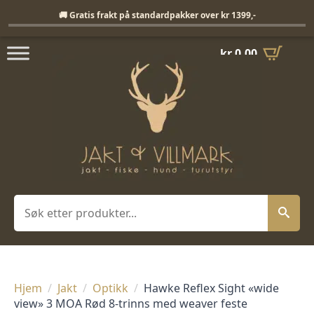
Fri frakt på standardpakker over 1399,-
🚚 Gratis frakt på standardpakker over kr 1399,-
kr
0,00
Søk
Hjem
Jakt
Optikk
Hawke Reflex Sight «wide
view» 3 MOA Rød 8-trinns med weaver feste