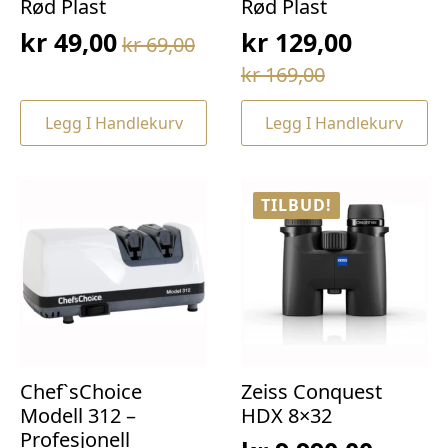
Rød Plast
Rød Plast
kr
49,00
kr
129,00
kr
69,00
Opprinnelig
Nåværende
Opprinnelig
Nåværende
kr
169,00
pris
pris
pris
pris
var:
er:
Legg I Handlekurv
Legg I Handlekurv
var:
er:
kr 69,00.
kr 49,00.
kr 169,00.
kr 129,00.
TILBUD!
Chef`sChoice
Zeiss Conquest
Modell 312 –
HDX 8×32
Profesjonell