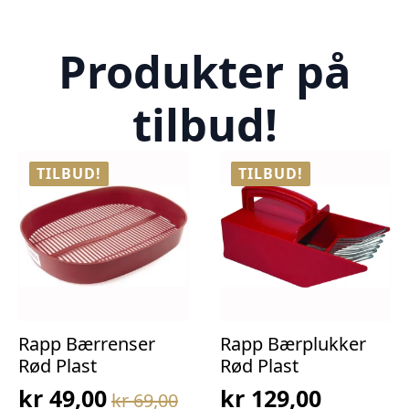
Produkter på
tilbud!
TILBUD!
TILBUD!
Rapp Bærrenser
Rapp Bærplukker
Rød Plast
Rød Plast
kr
49,00
kr
129,00
kr
69,00