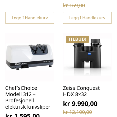
Opprinnelig
Nåværende
Opprinnelig
Nåværende
kr
169,00
pris
pris
pris
pris
var:
er:
Legg I Handlekurv
Legg I Handlekurv
var:
er:
kr 69,00.
kr 49,00.
kr 169,00.
kr 129,00.
TILBUD!
Chef`sChoice
Zeiss Conquest
Modell 312 –
HDX 8×32
Profesjonell
kr
9.990,00
elektrisk knivsliper
Opprinnelig
Nåværende
kr
12.100,00
kr
1.595,00