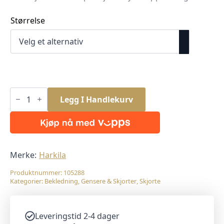
Størrelse
Harkila
Pajala
Legg I Handlekurv
L/S
Skjorte
Women
Olive
Check
antall
Merke:
Harkila
Produktnummer:
105288
Kategorier:
Bekledning
,
Gensere & Skjorter
,
Skjorte
Leveringstid 2-4 dager