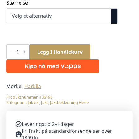
Størrelse
Harkila
Kamko
Legg I Handlekurv
Fleece
Forest
night/Rustique
Clay
antall
Merke:
Harkila
Produktnummer:
106196
Kategorier:
Jakker
,
Jakt
,
Jaktbekledning Herre
Leveringstid 2-4 dager
Fri frakt på standardforsendelser over
1399 kr