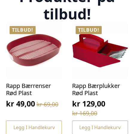
tilbud!
TILBUD!
TILBUD!
Rapp Bærrenser
Rapp Bærplukker
Rød Plast
Rød Plast
kr
49,00
kr
129,00
kr
69,00
Opprinnelig
Nåværende
Opprinnelig
Nåværende
kr
169,00
pris
pris
pris
pris
var:
er:
Legg I Handlekurv
Legg I Handlekurv
var:
er: