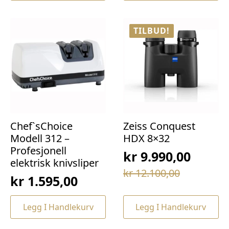
kr 69,00.
kr 49,00.
kr 169,00.
kr 129,00.
TILBUD!
Chef`sChoice
Zeiss Conquest
Modell 312 –
HDX 8×32
Profesjonell
kr
9.990,00
elektrisk knivsliper
Opprinnelig
Nåværende
kr
12.100,00
kr
1.595,00
pris
pris
var:
er:
Legg I Handlekurv
Legg I Handlekurv
kr 12.100,00.
kr 9.990,00.