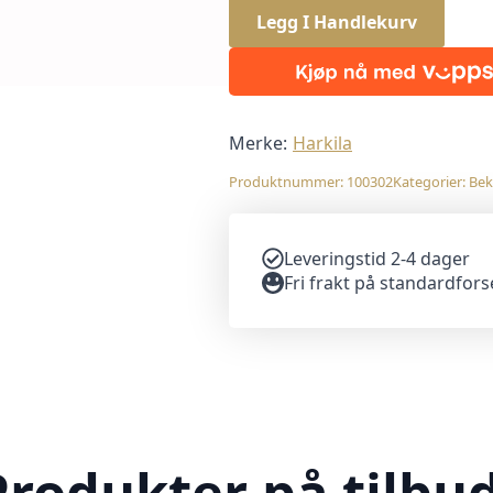
Legg I Handlekurv
Merke:
Harkila
Produktnummer:
100302
Kategorier:
Bek
Leveringstid 2-4 dager
Fri frakt på standardfor
Produkter på tilbud