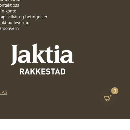
ontakt oss
in konto
jøpsvilkår og betingelser
rakt og levering
ersonvern
0
n AS