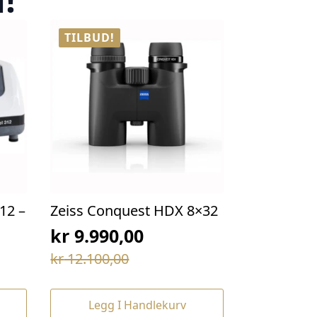
TILBUD!
12 –
Zeiss Conquest HDX 8×32
kr
9.990,00
Opprinnelig
Nåværende
kr
12.100,00
pris
pris
var:
er:
Legg I Handlekurv