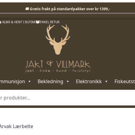
Fri frakt på standardpakker over 1399,-
🚚 Gratis frakt på standardpakker over kr 1399,-
KLIKK & HENT I BUTIKK
ENKEL RETUR
mmunisjon
Bekledning
Elektronikk
Fiskeutst
 Arvak Lærbelte