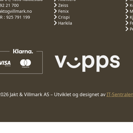
692 21 700
Zeiss
K
aktogvillmark.no
Fenix
M
 : 925 791 199
Crispi
K
Harkila
F
P
026 Jakt & Villmark AS – Utviklet og designet av
IT-Sentrale