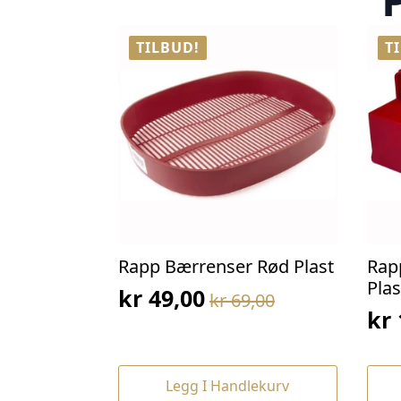
TILBUD!
T
Rapp Bærrenser Rød Plast
Rap
Plas
kr
49,00
kr
69,00
Opprinnelig
Nåværende
kr
Op
Nå
pris
pris
pri
pri
var:
er:
var
er:
kr 69,00.
kr 49,00.
Legg I Handlekurv