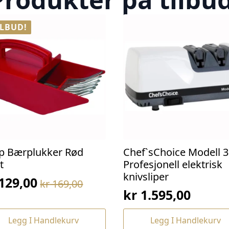
ILBUD!
p Bærplukker Rød
Chef`sChoice Modell 3
t
Profesjonell elektrisk
knivsliper
129,00
kr
169,00
prinnelig
værende
kr
1.595,00
s
s
:
Legg I Handlekurv
Legg I Handlekurv