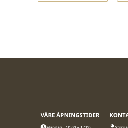
kr 
kr 
VÅRE ÅPNINGSTIDER
KONTA
Mandag : 10:00 – 17:00
Storga