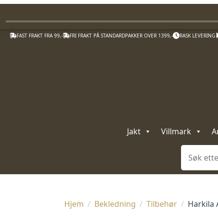
FAST FRAKT FRA 99,-
FRI FRAKT PÅ STANDARDPAKKER OVER 1399,-
RASK LEVERING
Jakt
Villmark
A
Søk
Hjem
Bekledning
Tilbehør
Harkila