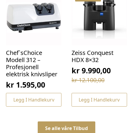
Chef`sChoice
Zeiss Conquest
Modell 312 –
HDX 8×32
Profesjonell
kr
9.990,00
elektrisk knivsliper
Opprinnelig
Nåværende
kr
12.100,00
kr
1.595,00
pris
pris
var:
er:
Legg I Handlekurv
Legg I Handlekurv
kr 12.100,00.
kr 9.990,00.
Se alle våre Tilbud