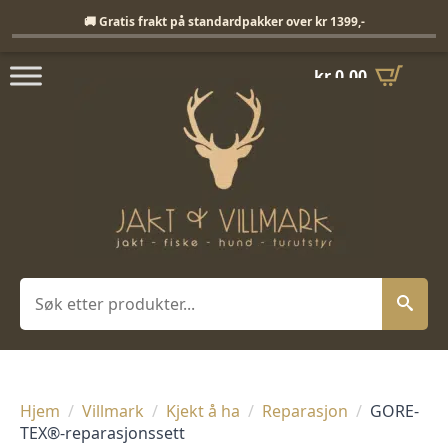
Fri frakt på standardpakker over 1399,-
🚚 Gratis frakt på standardpakker over kr 1399,-
kr
0,00
Søk
Hjem
Villmark
Kjekt å ha
Reparasjon
GORE-
TEX®-reparasjonssett