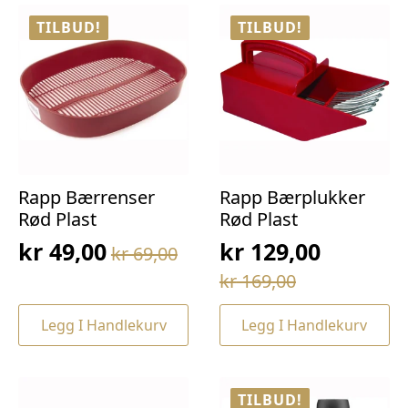
TILBUD!
TILBUD!
Rapp Bærrenser
Rapp Bærplukker
Rød Plast
Rød Plast
kr
49,00
kr
129,00
kr
69,00
Opprinnelig
Nåværende
Opprinnelig
Nåværende
kr
169,00
pris
pris
pris
pris
var:
er:
Legg I Handlekurv
Legg I Handlekurv
var:
er:
kr 69,00.
kr 49,00.
kr 169,00.
kr 129,00.
TILBUD!