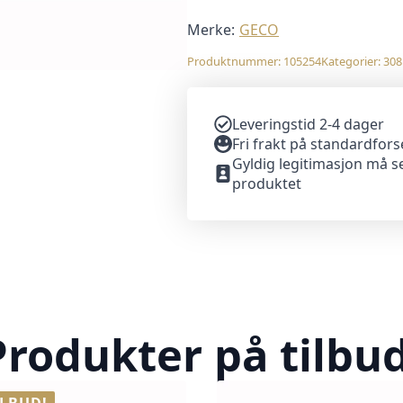
/
170
gr
Merke:
GECO
antall
Produktnummer:
105254
Kategorier:
308
Leveringstid 2-4 dager
Fri frakt på standardfor
Gyldig legitimasjon må s
produktet
Produkter på tilbud