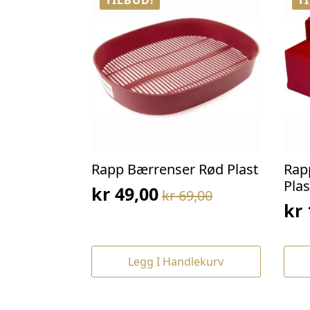
TILBUD!
T
Rapp Bærrenser Rød Plast
Rap
Plas
kr
49,00
kr
69,00
Opprinnelig
Nåværende
kr
Op
Nå
pris
pris
pri
pri
var:
er:
var
er:
kr 69,00.
kr 49,00.
Legg I Handlekurv
kr 
kr 