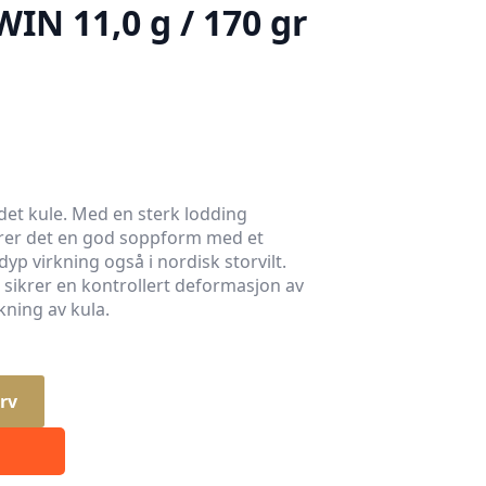
IN 11,0 g / 170 gr
et kule. Med en sterk lodding
krer det en god soppform med et
p virkning også i nordisk storvilt.
 sikrer en kontrollert deformasjon av
kning av kula.
rv