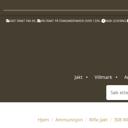
FAST FRAKT FRA 99,-
FRI FRAKT PÅ STANDARDPAKKER OVER 1399,-
RASK LEVERING
Jakt
Villmark
A
Søk
Hjem
Ammunisjon
Rifle Jakt
308 W