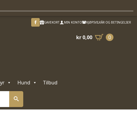
GAVEKORT
MIN KONTO
KJØPSVILKÅR OG BETINGELSER
kr
0,00
0
yr
Hund
Tilbud