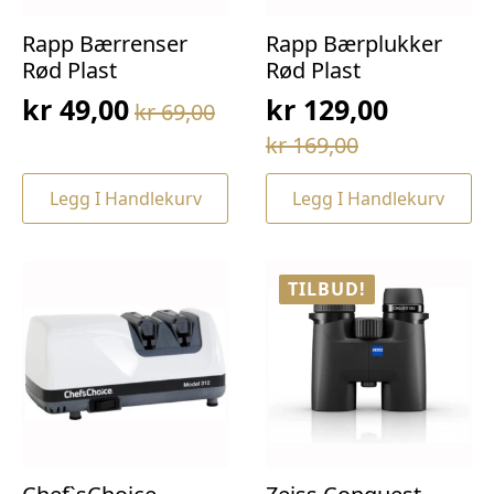
Rapp Bærrenser
Rapp Bærplukker
Rød Plast
Rød Plast
kr
49,00
kr
129,00
kr
69,00
Opprinnelig
Nåværende
Opprinnelig
Nåværende
kr
169,00
pris
pris
pris
pris
var:
er:
Legg I Handlekurv
Legg I Handlekurv
var:
er:
kr 69,00.
kr 49,00.
kr 169,00.
kr 129,00.
TILBUD!