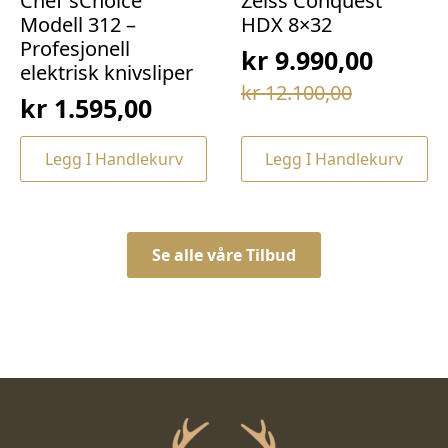
Chef`sChoice
Zeiss Conquest
Modell 312 –
HDX 8×32
Profesjonell
kr
9.990,00
elektrisk knivsliper
Opprinnelig
Nåværende
kr
12.100,00
kr
1.595,00
pris
pris
var:
er:
Legg I Handlekurv
Legg I Handlekurv
kr 12.100,00.
kr 9.990,00.
Se alle våre Tilbud