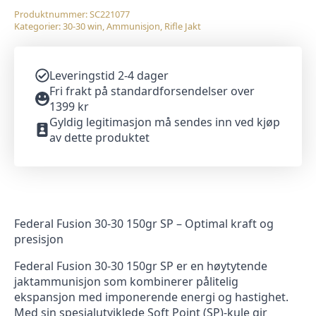
antall
Produktnummer:
SC221077
Kategorier:
30-30 win
,
Ammunisjon
,
Rifle Jakt
Leveringstid 2-4 dager
Fri frakt på standardforsendelser over
1399 kr
Gyldig legitimasjon må sendes inn ved kjøp
av dette produktet
Federal Fusion 30-30 150gr SP – Optimal kraft og
presisjon
Federal Fusion 30-30 150gr SP er en høytytende
jaktammunisjon som kombinerer pålitelig
ekspansjon med imponerende energi og hastighet.
Med sin spesialutviklede Soft Point (SP)-kule gir