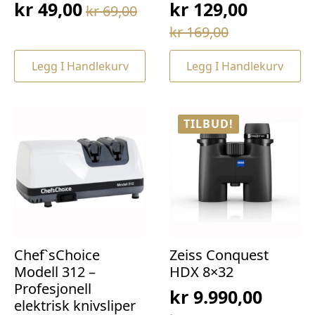
kr
49,00
kr
129,00
kr
69,00
Opprinnelig
Nåværende
Opprinnelig
Nåværende
kr
169,00
pris
pris
pris
pris
var:
er:
Legg I Handlekurv
Legg I Handlekurv
var:
er:
kr 69,00.
kr 49,00.
kr 169,00.
kr 129,00.
TILBUD!
Chef`sChoice
Zeiss Conquest
Modell 312 –
HDX 8×32
Profesjonell
kr
9.990,00
elektrisk knivsliper