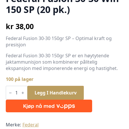
150 SP (20 pk.)
kr
38,00
Federal Fusion 30-30 150gr SP – Optimal kraft og
presisjon
Federal Fusion 30-30 150gr SP er en høytytende
jaktammunisjon som kombinerer pålitelig
ekspansjon med imponerende energi og hastighet.
100 på lager
Federal
Fusion
Legg I Handlekurv
30-
30
Win
150
SP
(20
pk.)
Merke:
Federal