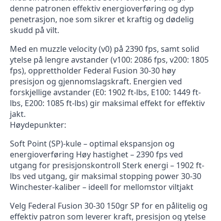
denne patronen effektiv energioverføring og dyp
penetrasjon, noe som sikrer et kraftig og dødelig
skudd på vilt.
Med en muzzle velocity (v0) på 2390 fps, samt solid
ytelse på lengre avstander (v100: 2086 fps, v200: 1805
fps), opprettholder Federal Fusion 30-30 høy
presisjon og gjennomslagskraft. Energien ved
forskjellige avstander (E0: 1902 ft-lbs, E100: 1449 ft-
lbs, E200: 1085 ft-lbs) gir maksimal effekt for effektiv
jakt.
Høydepunkter:
Soft Point (SP)-kule – optimal ekspansjon og
energioverføring Høy hastighet – 2390 fps ved
utgang for presisjonskontroll Sterk energi – 1902 ft-
lbs ved utgang, gir maksimal stopping power 30-30
Winchester-kaliber – ideell for mellomstor viltjakt
Velg Federal Fusion 30-30 150gr SP for en pålitelig og
effektiv patron som leverer kraft, presisjon og ytelse