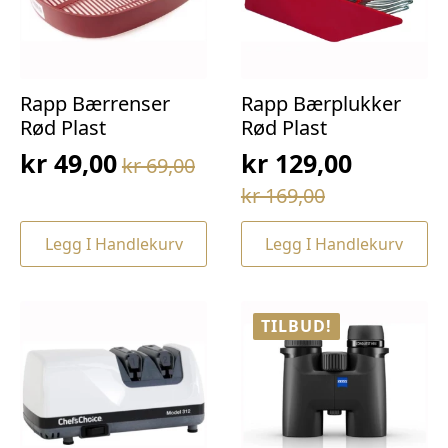
Rapp Bærrenser
Rapp Bærplukker
Rød Plast
Rød Plast
kr
49,00
kr
129,00
kr
69,00
Opprinnelig
Nåværende
Opprinnelig
Nåværende
kr
169,00
pris
pris
pris
pris
var:
er:
Legg I Handlekurv
Legg I Handlekurv
var:
er:
kr 69,00.
kr 49,00.
kr 169,00.
kr 129,00.
TILBUD!