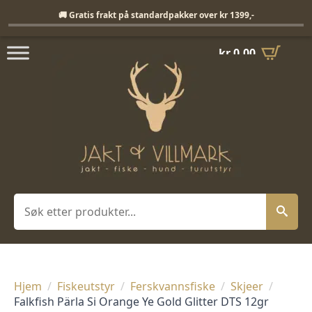
Fri frakt på standardpakker over 1399,-
🚚 Gratis frakt på standardpakker over kr 1399,-
kr
0,00
Søk
Hjem
Fiskeutstyr
Ferskvannsfiske
Skjeer
Falkfish Pärla Si Orange Ye Gold Glitter DTS 12gr