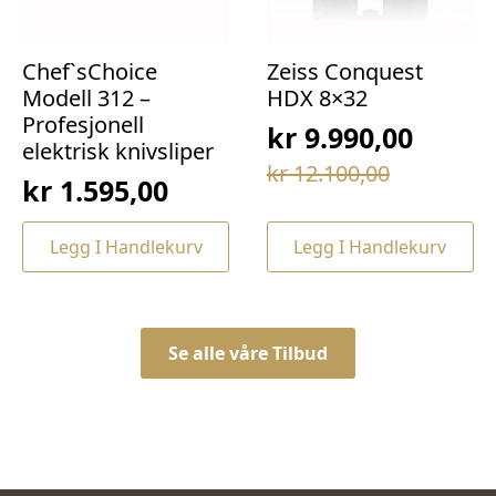
Chef`sChoice
Zeiss Conquest
Modell 312 –
HDX 8×32
Profesjonell
kr
9.990,00
elektrisk knivsliper
Opprinnelig
Nåværende
kr
12.100,00
kr
1.595,00
pris
pris
var:
er:
Legg I Handlekurv
Legg I Handlekurv
kr 12.100,00.
kr 9.990,00.
Se alle våre Tilbud