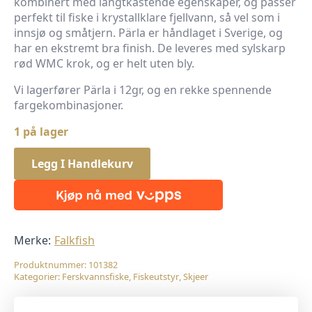
kombinert med langtkastende egenskaper, og passer
perfekt til fiske i krystallklare fjellvann, så vel som i
innsjø og småtjern. Pärla er håndlaget i Sverige, og
har en ekstremt bra finish. De leveres med sylskarp
rød WMC krok, og er helt uten bly.
Vi lagerfører Pärla i 12gr, og en rekke spennende
fargekombinasjoner.
1 på lager
Legg I Handlekurv
Merke:
Falkfish
Produktnummer:
101382
Kategorier:
Ferskvannsfiske
,
Fiskeutstyr
,
Skjeer