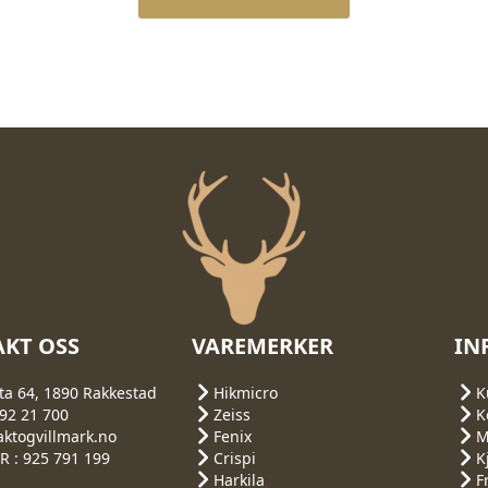
KT OSS
VAREMERKER
IN
ta 64, 1890 Rakkestad
Hikmicro
K
692 21 700
Zeiss
K
aktogvillmark.no
Fenix
M
 : 925 791 199
Crispi
K
Harkila
F