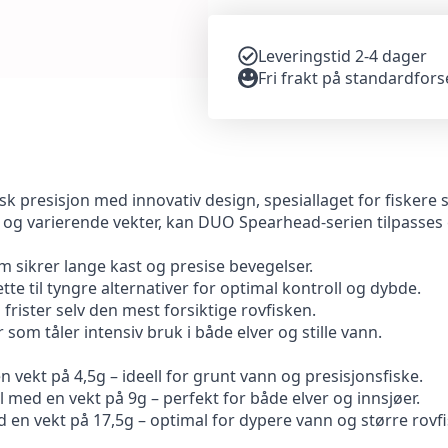
Leveringstid 2-4 dager
Fri frakt på standardfor
presisjon med innovativ design, spesiallaget for fiskere s
r og varierende vekter, kan DUO Spearhead-serien tilpasses 
 sikrer lange kast og presise bevegelser.
ette til tyngre alternativer for optimal kontroll og dybde.
frister selv den mest forsiktige rovfisken.
r som tåler intensiv bruk i både elver og stille vann.
n vekt på 4,5g – ideell for grunt vann og presisjonsfiske.
med en vekt på 9g – perfekt for både elver og innsjøer.
en vekt på 17,5g – optimal for dypere vann og større rovfi