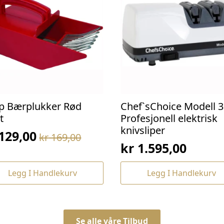
p Bærplukker Rød
Chef`sChoice Modell 3
t
Profesjonell elektrisk
knivsliper
129,00
kr
169,00
prinnelig
værende
kr
1.595,00
s
s
:
Legg I Handlekurv
Legg I Handlekurv
169,00.
129,00.
Se alle våre Tilbud