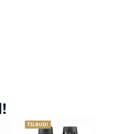
!
TILBUD!