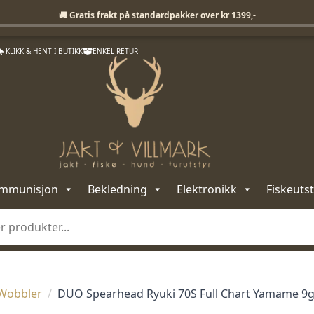
Fri frakt på standardpakker over 1399,-
🚚 Gratis frakt på standardpakker over kr 1399,-
KLIKK & HENT I BUTIKK
ENKEL RETUR
mmunisjon
Bekledning
Elektronikk
Fiskeutst
Wobbler
DUO Spearhead Ryuki 70S Full Chart Yamame 9