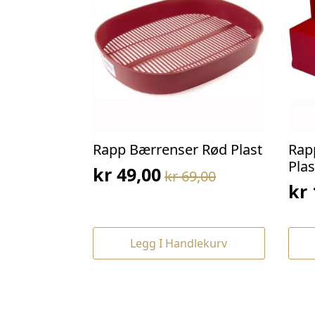
Rapp Bærrenser Rød Plast
Rap
Plas
kr
49,00
kr
69,00
Opprinnelig
Nåværende
kr
Op
Nå
pris
pris
pri
pri
var:
er:
var
er:
kr 69,00.
kr 49,00.
Legg I Handlekurv
kr 
kr 