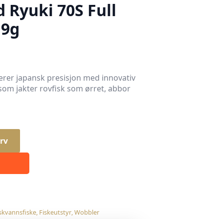
Ryuki 70S Full
 9g
er japansk presisjon med innovativ
 som jakter rovfisk som ørret, abbor
rv
skvannsfiske
,
Fiskeutstyr
,
Wobbler