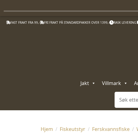
FAST FRAKT FRA 99,-
FRI FRAKT PÅ STANDARDPAKKER OVER 1399,-
RASK LEVERING
Jakt
Villmark
A
Søk
Hjem
Fiskeutstyr
Ferskvannsfiske