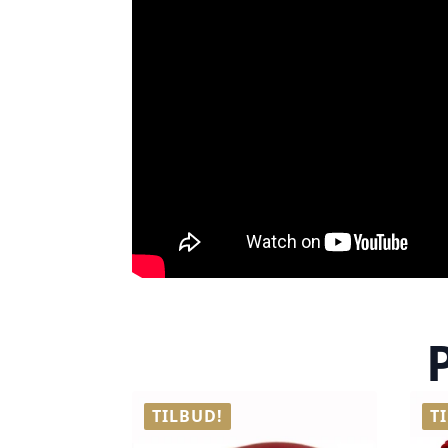
TILBUD!
T