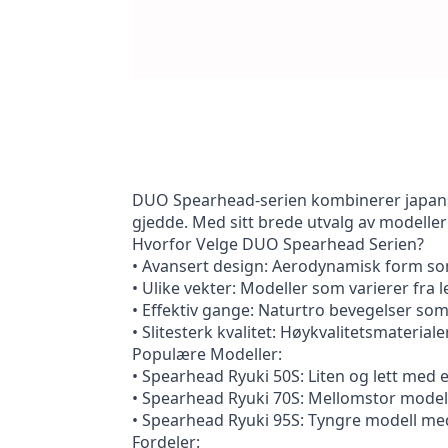
DUO Spearhead-serien kombinerer japansk 
gjedde. Med sitt brede utvalg av modelle
Hvorfor Velge DUO Spearhead Serien?
• Avansert design: Aerodynamisk form som
• Ulike vekter: Modeller som varierer fra l
• Effektiv gange: Naturtro bevegelser som 
• Slitesterk kvalitet: Høykvalitetsmateriale
Populære Modeller:
• Spearhead Ryuki 50S: Liten og lett med e
• Spearhead Ryuki 70S: Mellomstor modell 
• Spearhead Ryuki 95S: Tyngre modell med 
Fordeler: