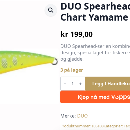
DUO Spearhead 
Chart Yamame
kr
199,00
DUO Spearhead-serien kombiner
design, spesiallaget for fiskere
og gjedde.
3 på lager
DUO
Spearhead
Legg I Handleku
Ryuki
70S
Full
Chart
Yamame
9g
antall
Merke:
DUO
Produktnummer:
105108
Kategorier:
Fer