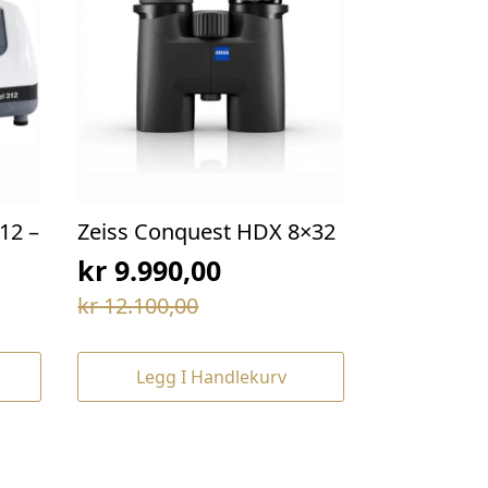
12 –
Zeiss Conquest HDX 8×32
kr
9.990,00
Opprinnelig
Nåværende
kr
12.100,00
pris
pris
var:
er:
Legg I Handlekurv
kr 12.100,00.
kr 9.990,00.