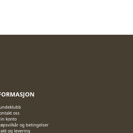
FORMASJON
undeklubb
ontakt oss
in konto
jøpsvilkår og betingelser
rakt og levering