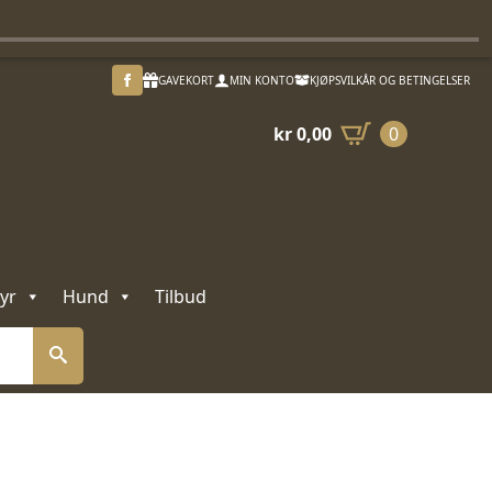
GAVEKORT
MIN KONTO
KJØPSVILKÅR OG BETINGELSER
kr
0,00
0
yr
Hund
Tilbud
g