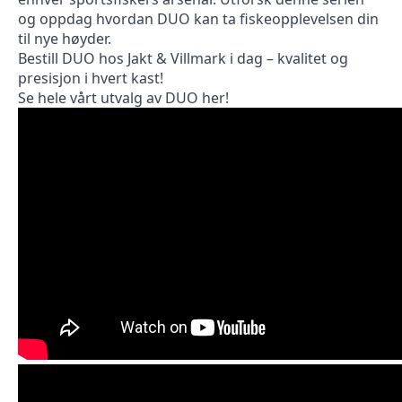
og oppdag hvordan DUO kan ta fiskeopplevelsen din
til nye høyder.
Bestill DUO hos Jakt & Villmark i dag – kvalitet og
presisjon i hvert kast!
Se hele vårt utvalg av DUO her!