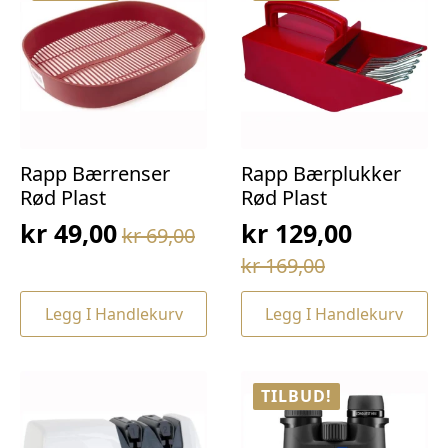
Rapp Bærrenser
Rapp Bærplukker
Rød Plast
Rød Plast
kr
49,00
kr
129,00
kr
69,00
Opprinnelig
Nåværende
Opprinnelig
Nåværende
kr
169,00
pris
pris
pris
pris
var:
er:
Legg I Handlekurv
Legg I Handlekurv
var:
er:
kr 69,00.
kr 49,00.
kr 169,00.
kr 129,00.
TILBUD!