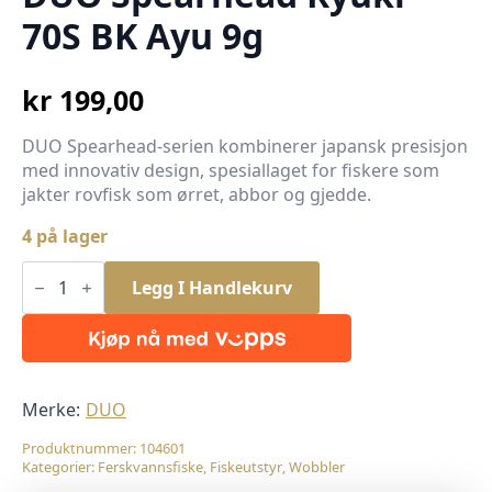
70S BK Ayu 9g
kr
199,00
DUO Spearhead-serien kombinerer japansk presisjon
med innovativ design, spesiallaget for fiskere som
jakter rovfisk som ørret, abbor og gjedde.
4 på lager
DUO
Spearhead
Legg I Handlekurv
Ryuki
70S
BK
Ayu
9g
antall
Merke:
DUO
Produktnummer:
104601
Kategorier:
Ferskvannsfiske
,
Fiskeutstyr
,
Wobbler