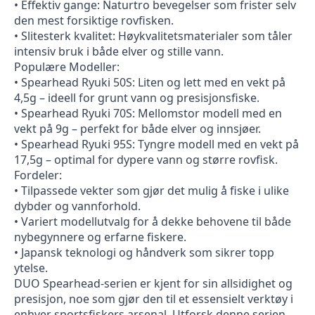
• Effektiv gange: Naturtro bevegelser som frister selv
den mest forsiktige rovfisken.
• Slitesterk kvalitet: Høykvalitetsmaterialer som tåler
intensiv bruk i både elver og stille vann.
Populære Modeller:
• Spearhead Ryuki 50S: Liten og lett med en vekt på
4,5g – ideell for grunt vann og presisjonsfiske.
• Spearhead Ryuki 70S: Mellomstor modell med en
vekt på 9g – perfekt for både elver og innsjøer.
• Spearhead Ryuki 95S: Tyngre modell med en vekt på
17,5g – optimal for dypere vann og større rovfisk.
Fordeler:
• Tilpassede vekter som gjør det mulig å fiske i ulike
dybder og vannforhold.
• Variert modellutvalg for å dekke behovene til både
nybegynnere og erfarne fiskere.
• Japansk teknologi og håndverk som sikrer topp
ytelse.
DUO Spearhead-serien er kjent for sin allsidighet og
presisjon, noe som gjør den til et essensielt verktøy i
enhver sportsfiskers arsenal. Utforsk denne serien