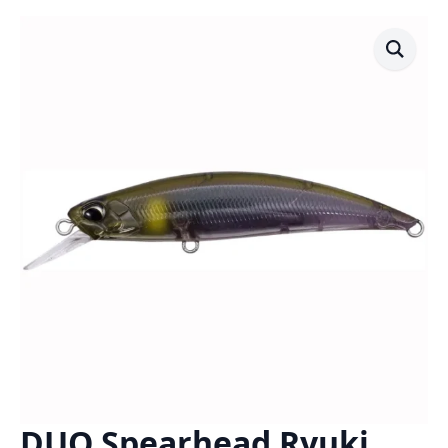
DUO Spearhead Ryuki