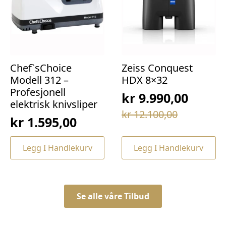
Chef`sChoice
Zeiss Conquest
Modell 312 –
HDX 8×32
Profesjonell
kr
9.990,00
elektrisk knivsliper
Opprinnelig
Nåværende
kr
12.100,00
kr
1.595,00
pris
pris
var:
er:
Legg I Handlekurv
Legg I Handlekurv
kr 12.100,00.
kr 9.990,00.
Se alle våre Tilbud