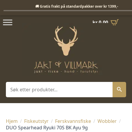
Fri frakt på standardpakker over 1399,-
🚚 Gratis frakt på standardpakker over kr 1399,-
kr
0,00
Søk
Hjem
Fiskeutstyr
Ferskvannsfiske
Wobbler
DUO Spearhead Ryuki 70S BK Ayu 9g