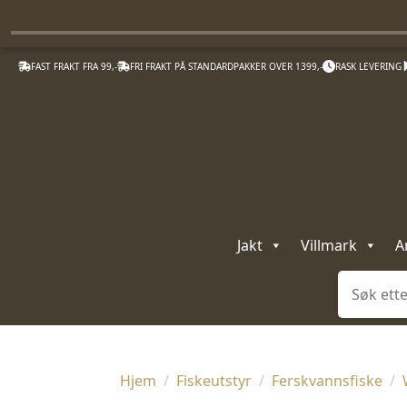
FAST FRAKT FRA 99,-
FRI FRAKT PÅ STANDARDPAKKER OVER 1399,-
RASK LEVERING
Jakt
Villmark
A
Søk
Hjem
Fiskeutstyr
Ferskvannsfiske