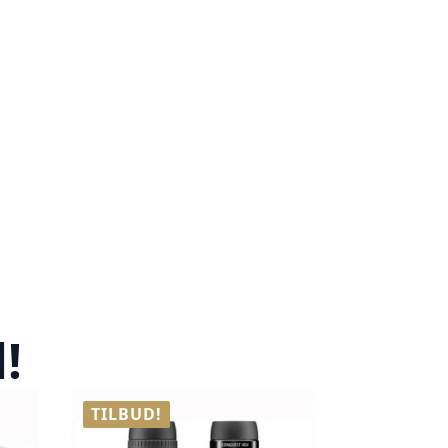
!
TILBUD!