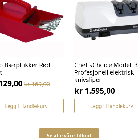
p Bærplukker Rød
Chef`sChoice Modell 3
t
Profesjonell elektrisk
knivsliper
129,00
kr
169,00
prinnelig
værende
kr
1.595,00
s
s
:
Legg I Handlekurv
Legg I Handlekurv
169,00.
129,00.
Se alle våre Tilbud