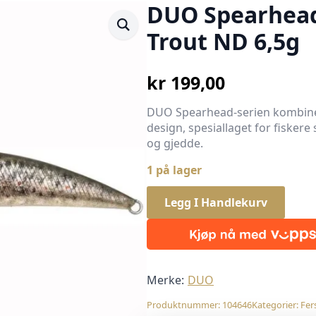
DUO Spearhead
Trout ND 6,5g
kr
199,00
DUO Spearhead-serien kombiner
design, spesiallaget for fiskere
og gjedde.
1 på lager
Legg I Handlekurv
Merke:
DUO
Produktnummer:
104646
Kategorier:
Fer