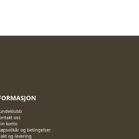
FORMASJON
undeklubb
ontakt oss
in konto
jøpsvilkår og betingelser
rakt og levering