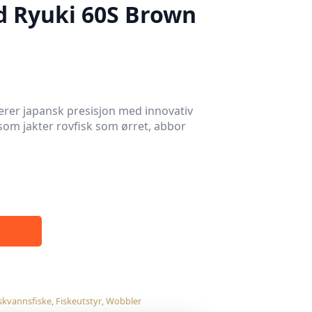
 Ryuki 60S Brown
er japansk presisjon med innovativ
 som jakter rovfisk som ørret, abbor
skvannsfiske
,
Fiskeutstyr
,
Wobbler