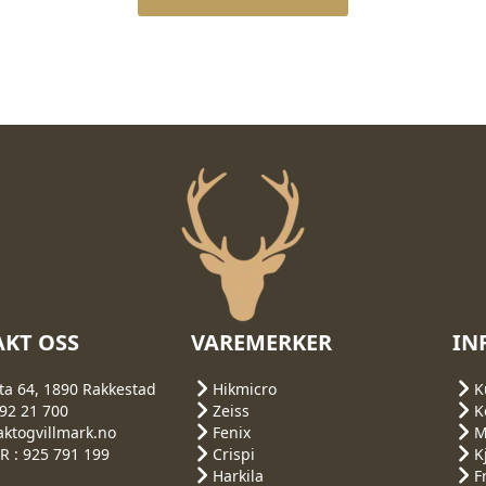
KT OSS
VAREMERKER
IN
ta 64, 1890 Rakkestad
Hikmicro
K
692 21 700
Zeiss
K
aktogvillmark.no
Fenix
M
 : 925 791 199
Crispi
K
Harkila
F