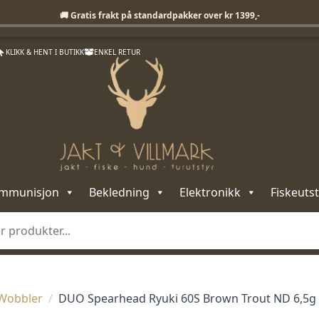
Fri frakt på standardpakker over 1399,-
🚚 Gratis frakt på standardpakker over kr 1399,-
KLIKK & HENT I BUTIKK
ENKEL RETUR
mmunisjon
Bekledning
Elektronikk
Fiskeutst
Wobbler
DUO Spearhead Ryuki 60S Brown Trout ND 6,5g