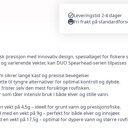
Leveringstid 2-4 dager
Fri frakt på standardfor
presisjon med innovativ design, spesiallaget for fiskere s
r og varierende vekter, kan DUO Spearhead-serien tilpasses 
 sikrer lange kast og presise bevegelser.
ette til tyngre alternativer for optimal kontroll og dybde.
frister selv den mest forsiktige rovfisken.
r som tåler intensiv bruk i både elver og stille vann.
n vekt på 4,5g – ideell for grunt vann og presisjonsfiske.
med en vekt på 9g – perfekt for både elver og innsjøer.
en vekt på 17,5g – optimal for dypere vann og større rovfi