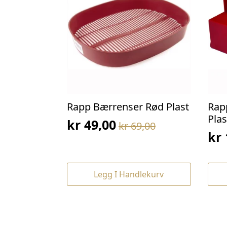
Rapp Bærrenser Rød Plast
Rap
Plas
kr
49,00
kr
69,00
Opprinnelig
Nåværende
kr
Op
Nå
pris
pris
pri
pri
var:
er:
var
er:
kr 69,00.
kr 49,00.
Legg I Handlekurv
kr 
kr 