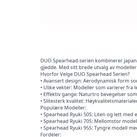
DUO Spearhead-serien kombinerer japansk 
gjedde. Med sitt brede utvalg av modelle
Hvorfor Velge DUO Spearhead Serien?
• Avansert design: Aerodynamisk form som
• Ulike vekter: Modeller som varierer fra l
• Effektiv gange: Naturtro bevegelser som 
• Slitesterk kvalitet: Høykvalitetsmateriale
Populære Modeller:
• Spearhead Ryuki 50S: Liten og lett med e
• Spearhead Ryuki 70S: Mellomstor modell 
• Spearhead Ryuki 95S: Tyngre modell med 
Fordeler: