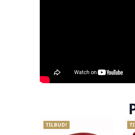
TILBUD!
T