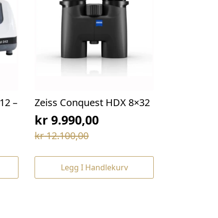
12 –
Zeiss Conquest HDX 8×32
kr
9.990,00
Opprinnelig
Nåværende
kr
12.100,00
pris
pris
var:
er:
Legg I Handlekurv
kr 12.100,00.
kr 9.990,00.