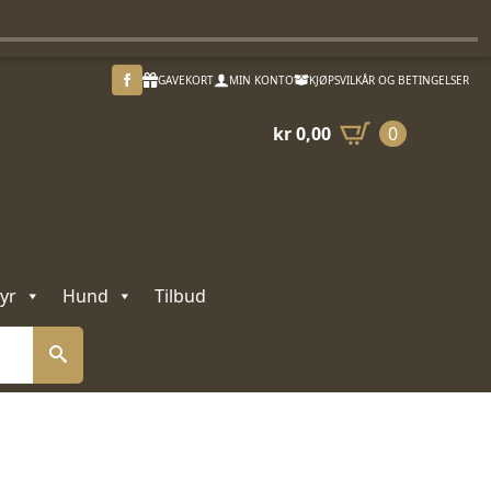
GAVEKORT
MIN KONTO
KJØPSVILKÅR OG BETINGELSER
kr
0,00
0
yr
Hund
Tilbud