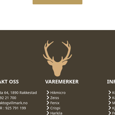
KT OSS
VAREMERKER
IN
ta 64, 1890 Rakkestad
Hikmicro
K
692 21 700
Zeiss
K
aktogvillmark.no
Fenix
M
 : 925 791 199
Crispi
K
Harkila
F