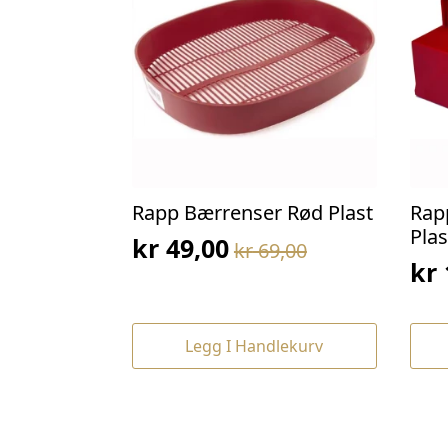
Rapp Bærrenser Rød Plast
Rap
Plas
kr
49,00
kr
69,00
Opprinnelig
Nåværende
kr
Op
Nå
pris
pris
pri
pri
var:
er:
var
er:
kr 69,00.
kr 49,00.
Legg I Handlekurv
kr 
kr 