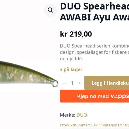
DUO Spearhead
AWABI Ayu Awa
kr
219,00
DUO Spearhead-serien kombiner
design, spesiallaget for fiskere
og gjedde.
3 på lager
DUO
Spearhead
Legg I Handleku
Ryuki
60S
AWABI
Ayu
Awabi
6,5g
antall
Merke:
DUO
Produktnummer:
105111
Kategorier:
Fer