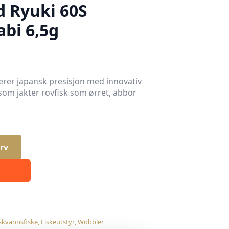
 Ryuki 60S
bi 6,5g
er japansk presisjon med innovativ
 som jakter rovfisk som ørret, abbor
rv
skvannsfiske
,
Fiskeutstyr
,
Wobbler