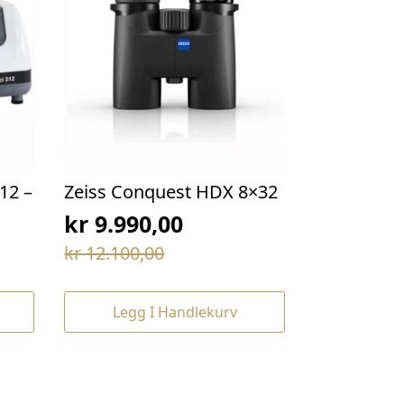
12 –
Zeiss Conquest HDX 8×32
kr
9.990,00
Opprinnelig
Nåværende
kr
12.100,00
pris
pris
var:
er:
Legg I Handlekurv
kr 12.100,00.
kr 9.990,00.