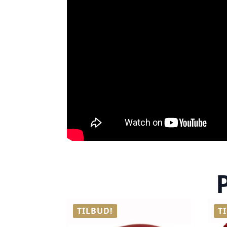
TILBUD!
T