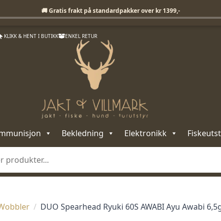
Fri frakt på standardpakker over 1399,-
🚚 Gratis frakt på standardpakker over kr 1399,-
KLIKK & HENT I BUTIKK
ENKEL RETUR
mmunisjon
Bekledning
Elektronikk
Fiskeutst
Wobbler
DUO Spearhead Ryuki 60S AWABI Ayu Awabi 6,5