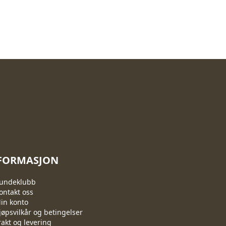
FORMASJON
undeklubb
ontakt oss
in konto
jøpsvilkår og betingelser
rakt og levering