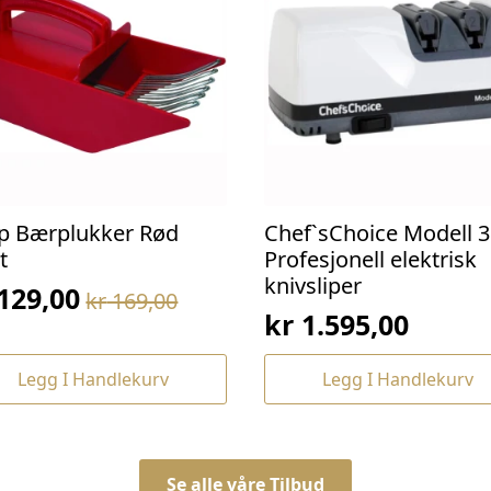
p Bærplukker Rød
Chef`sChoice Modell 3
t
Profesjonell elektrisk
knivsliper
129,00
kr
169,00
prinnelig
værende
kr
1.595,00
s
s
:
Legg I Handlekurv
Legg I Handlekurv
169,00.
129,00.
Se alle våre Tilbud