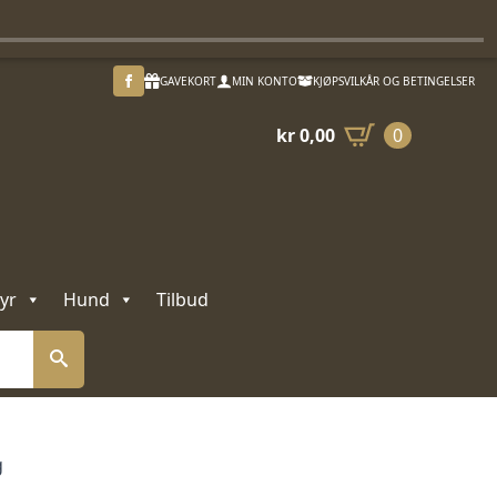
GAVEKORT
MIN KONTO
KJØPSVILKÅR OG BETINGELSER
kr
0,00
0
yr
Hund
Tilbud
g