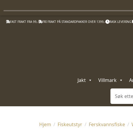
FAST FRAKT FRA 99,-
FRI FRAKT PÅ STANDARDPAKKER OVER 1399,-
RASK LEVERING
Jakt
Villmark
A
Søk
Hjem
Fiskeutstyr
Ferskvannsfiske