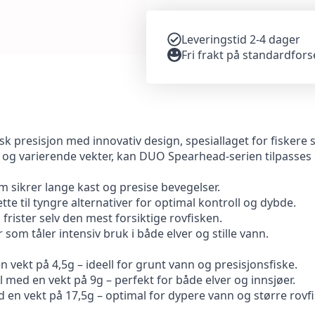
Leveringstid 2-4 dager
Fri frakt på standardfor
presisjon med innovativ design, spesiallaget for fiskere s
r og varierende vekter, kan DUO Spearhead-serien tilpasses 
 sikrer lange kast og presise bevegelser.
ette til tyngre alternativer for optimal kontroll og dybde.
frister selv den mest forsiktige rovfisken.
r som tåler intensiv bruk i både elver og stille vann.
n vekt på 4,5g – ideell for grunt vann og presisjonsfiske.
med en vekt på 9g – perfekt for både elver og innsjøer.
en vekt på 17,5g – optimal for dypere vann og større rovfi