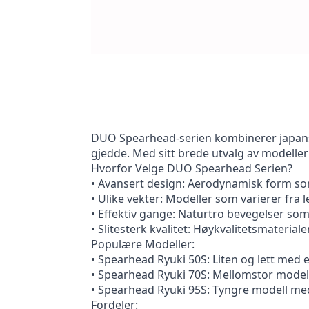
DUO Spearhead-serien kombinerer japansk 
gjedde. Med sitt brede utvalg av modelle
Hvorfor Velge DUO Spearhead Serien?
• Avansert design: Aerodynamisk form som
• Ulike vekter: Modeller som varierer fra l
• Effektiv gange: Naturtro bevegelser som 
• Slitesterk kvalitet: Høykvalitetsmateriale
Populære Modeller:
• Spearhead Ryuki 50S: Liten og lett med e
• Spearhead Ryuki 70S: Mellomstor modell 
• Spearhead Ryuki 95S: Tyngre modell med 
Fordeler: