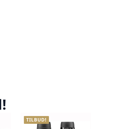
!
TILBUD!