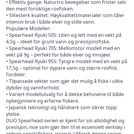
• Effektiv gange: Naturtro bevegelser som frister selv
den mest forsiktige rovfisken.
• Slitesterk kvalitet: Høykvalitetsmaterialer som tåler
intensiv bruk i både elver og stille vann.
Populære Modeller:
• Spearhead Ryuki 50S: Liten og lett med en vekt på
4,5g – ideell for grunt vann og presisjonsfiske.
• Spearhead Ryuki 70S: Mellomstor modell med en
vekt på 9g – perfekt for både elver og innsjøer.
• Spearhead Ryuki 95S: Tyngre modell med en vekt på
17,5g – optimal for dypere vann og større rovfisk.
Fordeler:
• Tilpassede vekter som gjør det mulig å fiske i ulike
dybder og vannforhold.
• Variert modellutvalg for å dekke behovene til både
nybegynnere og erfarne fiskere.
• Japansk teknologi og håndverk som sikrer topp
ytelse.
DUO Spearhead-serien er kjent for sin allsidighet og
presisjon, noe som gjør den til et essensielt verktøy i
enhver sportsfiskers arsenal. Utforsk denne serien