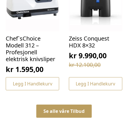
Chef`sChoice
Zeiss Conquest
Modell 312 –
HDX 8×32
Profesjonell
kr
9.990,00
elektrisk knivsliper
Opprinnelig
Nåværende
kr
12.100,00
kr
1.595,00
pris
pris
var:
er:
Legg I Handlekurv
Legg I Handlekurv
kr 12.100,00.
kr 9.990,00.
Se alle våre Tilbud