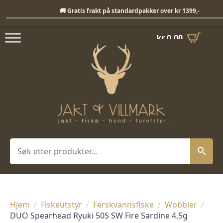
Fri frakt på standardpakker over 1399,-
🚚 Gratis frakt på standardpakker over kr 1399,-
kr
0,00
Søk
Hjem
Fiskeutstyr
Ferskvannsfiske
Wobbler
DUO Spearhead Ryuki 50S SW Fire Sardine 4,5g