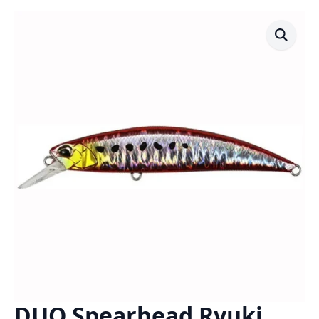
DUO Spearhead Ryuki