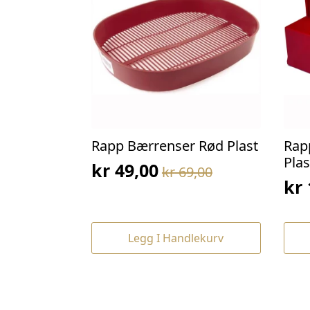
Rapp Bærrenser Rød Plast
Rap
Plas
kr
49,00
kr
69,00
Opprinnelig
Nåværende
kr
Op
Nå
pris
pris
pri
pri
var:
er:
var
er:
kr 69,00.
kr 49,00.
Legg I Handlekurv
kr 
kr 