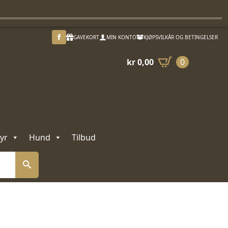
GAVEKORT
MIN KONTO
KJØPSVILKÅR OG BETINGELSER
kr
0,00
0
yr
Hund
Tilbud