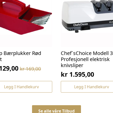
p Bærplukker Rød
Chef`sChoice Modell 3
t
Profesjonell elektrisk
knivsliper
129,00
kr
169,00
prinnelig
værende
kr
1.595,00
s
s
:
Legg I Handlekurv
Legg I Handlekurv
169,00.
129,00.
Se alle våre Tilbud