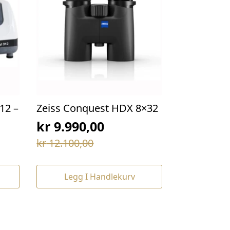
12 –
Zeiss Conquest HDX 8×32
kr
9.990,00
Opprinnelig
Nåværende
kr
12.100,00
pris
pris
var:
er:
Legg I Handlekurv
kr 12.100,00.
kr 9.990,00.