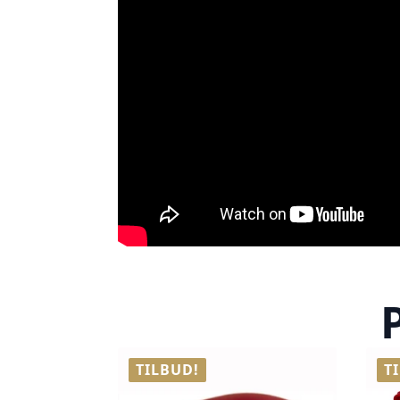
TILBUD!
T