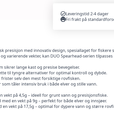
Leveringstid 2-4 dager
Fri frakt på standardfor
presisjon med innovativ design, spesiallaget for fiskere s
r og varierende vekter, kan DUO Spearhead-serien tilpasses 
 sikrer lange kast og presise bevegelser.
ette til tyngre alternativer for optimal kontroll og dybde.
frister selv den mest forsiktige rovfisken.
r som tåler intensiv bruk i både elver og stille vann.
n vekt på 4,5g – ideell for grunt vann og presisjonsfiske.
med en vekt på 9g – perfekt for både elver og innsjøer.
en vekt på 17,5g – optimal for dypere vann og større rovfi