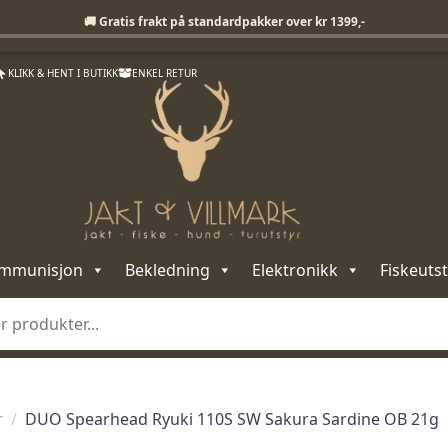
Fri frakt på standardpakker over 1399,-
🚚 Gratis frakt på standardpakker over kr 1399,-
KLIKK & HENT I BUTIKK
ENKEL RETUR
mmunisjon
Bekledning
Elektronikk
Fiskeutst
r
DUO Spearhead Ryuki 110S SW Sakura Sardine OB 21g