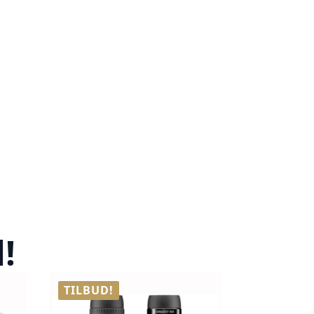
!
TILBUD!