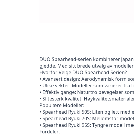
DUO Spearhead-serien kombinerer japansk 
gjedde. Med sitt brede utvalg av modelle
Hvorfor Velge DUO Spearhead Serien?
• Avansert design: Aerodynamisk form som
• Ulike vekter: Modeller som varierer fra l
• Effektiv gange: Naturtro bevegelser som 
• Slitesterk kvalitet: Høykvalitetsmateriale
Populære Modeller:
• Spearhead Ryuki 50S: Liten og lett med e
• Spearhead Ryuki 70S: Mellomstor modell 
• Spearhead Ryuki 95S: Tyngre modell med 
Fordeler: