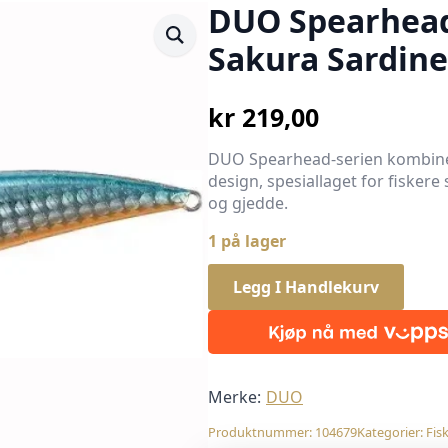
DUO Spearhead
Sakura Sardine
kr
219,00
DUO Spearhead-serien kombiner
design, spesiallaget for fiskere
og gjedde.
1 på lager
Legg I Handlekurv
Merke:
DUO
Produktnummer:
104679
Kategorier:
Fis