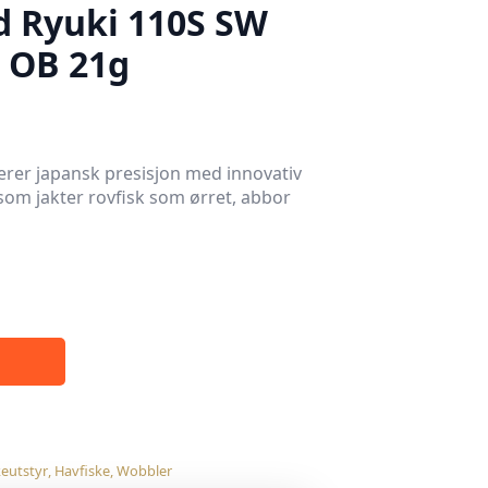
 Ryuki 110S SW
 OB 21g
er japansk presisjon med innovativ
 som jakter rovfisk som ørret, abbor
keutstyr
,
Havfiske
,
Wobbler