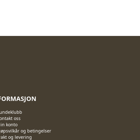
FORMASJON
undeklubb
ontakt oss
in konto
jøpsvilkår og betingelser
rakt og levering