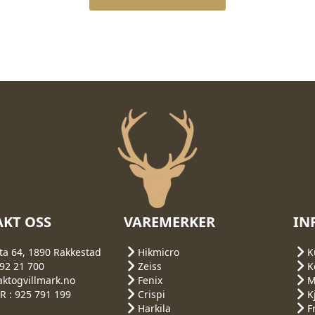
KT OSS
VAREMERKER
IN
ta 64, 1890 Rakkestad
Hikmicro
K
692 21 700
Zeiss
K
aktogvillmark.no
Fenix
M
 : 925 791 199
Crispi
K
Harkila
F