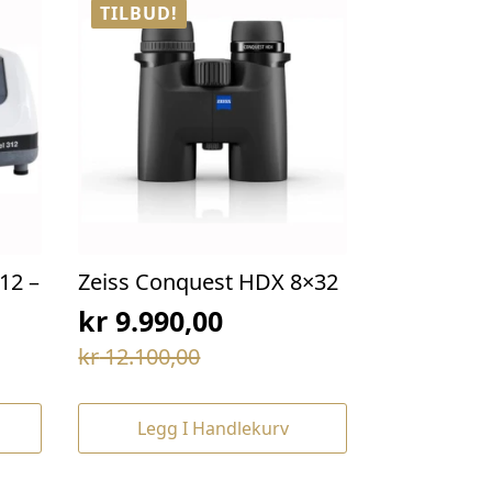
TILBUD!
12 –
Zeiss Conquest HDX 8×32
kr
9.990,00
Opprinnelig
Nåværende
kr
12.100,00
pris
pris
var:
er:
Legg I Handlekurv
kr 12.100,00.
kr 9.990,00.