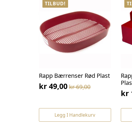
TILBUD!
T
Rapp Bærrenser Rød Plast
Rap
Plas
kr
49,00
kr
69,00
Opprinnelig
Nåværende
kr
Op
Nå
pris
pris
pri
pri
var:
er:
var
er:
kr 69,00.
kr 49,00.
Legg I Handlekurv
kr 
kr 