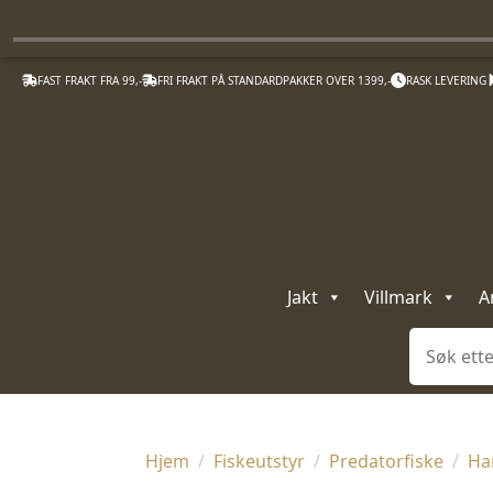
FAST FRAKT FRA 99,-
FRI FRAKT PÅ STANDARDPAKKER OVER 1399,-
RASK LEVERING
Jakt
Villmark
A
Søk
Hjem
Fiskeutstyr
Predatorfiske
Ha