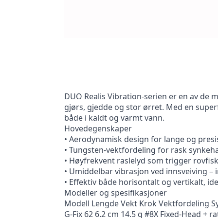
DUO Realis Vibration-serien er en av de mes
gjørs, gjedde og stor ørret. Med en superf
både i kaldt og varmt vann.
Hovedegenskaper
• Aerodynamisk design for lange og presi
• Tungsten-vektfordeling for rask synkeha
• Høyfrekvent raslelyd som trigger rovfisk
• Umiddelbar vibrasjon ved innsveiving – 
• Effektiv både horisontalt og vertikalt, id
Modeller og spesifikasjoner
Modell Lengde Vekt Krok Vektfordeling 
G-Fix 62 6.2 cm 14.5 g #8X Fixed-Head + r