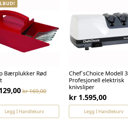
ILBUD!
p Bærplukker Rød
Chef`sChoice Modell 3
t
Profesjonell elektrisk
knivsliper
129,00
kr
169,00
prinnelig
værende
kr
1.595,00
s
s
:
Legg I Handlekurv
Legg I Handlekurv
169,00.
129,00.