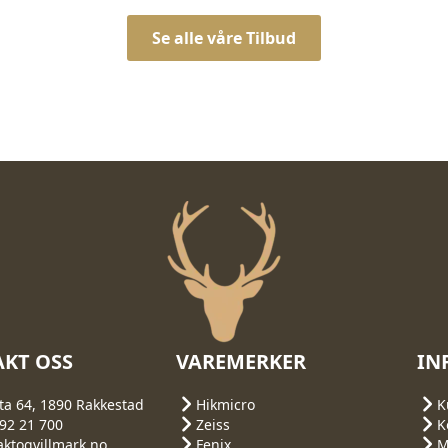
Se alle våre Tilbud
KT OSS
VAREMERKER
IN
ta 64, 1890 Rakkestad
Hikmicro
K
692 21 700
Zeiss
K
aktogvillmark.no
Fenix
M