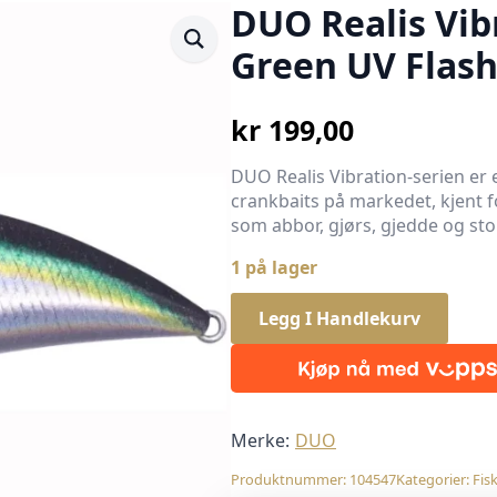
DUO Realis Vib
Green UV Flash
kr
199,00
DUO Realis Vibration-serien er e
crankbaits på markedet, kjent for
som abbor, gjørs, gjedde og sto
1 på lager
Legg I Handlekurv
Merke:
DUO
Produktnummer:
104547
Kategorier:
Fis