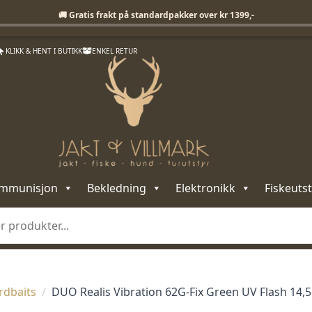
Fri frakt på standardpakker over 1399,-
🚚 Gratis frakt på standardpakker over kr 1399,-
KLIKK & HENT I BUTIKK
ENKEL RETUR
mmunisjon
Bekledning
Elektronikk
Fiskeutst
rdbaits
DUO Realis Vibration 62G-Fix Green UV Flash 14,