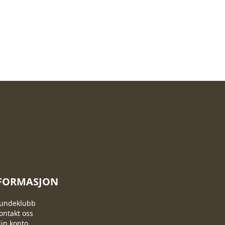
FORMASJON
undeklubb
ontakt oss
in konto