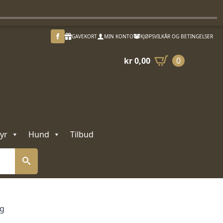
GAVEKORT
MIN KONTO
KJØPSVILKÅR OG BETINGELSER
kr
0,00
0
yr
Hund
Tilbud
5g