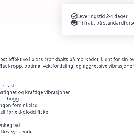
Leveringstid 2-4 dager
Fri frakt på standardfor
t effektive lipless crankbaits på markedet, kjent for sin evn
lat kropp, optimal vektfordeling, og aggressive vibrasjoner,
se kast
stighet og kraftige vibrasjoner
 til hugg
ingen forsinkelse
eell for ekkolodd-fiske
Synkegrad
attles Synkende