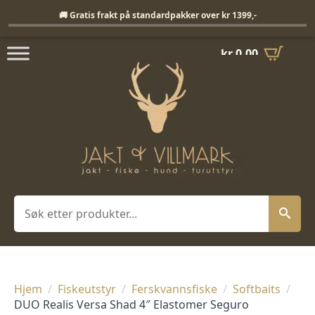
Fri frakt på standardpakker over 1399,-
🚚 Gratis frakt på standardpakker over kr 1399,-
kr
0,00
Søk
Hjem
Fiskeutstyr
Ferskvannsfiske
Softbaits
DUO Realis Versa Shad 4″ Elastomer Seguro