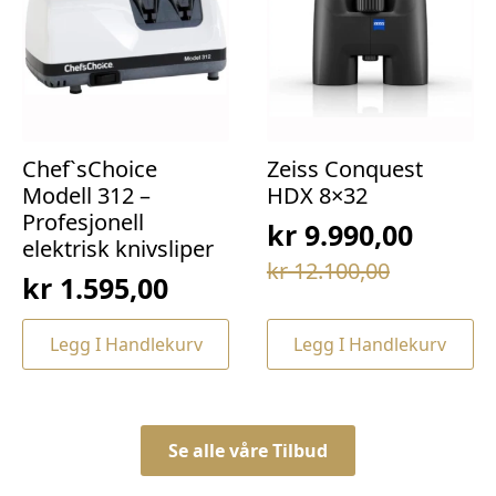
Chef`sChoice
Zeiss Conquest
Modell 312 –
HDX 8×32
Profesjonell
kr
9.990,00
elektrisk knivsliper
Opprinnelig
Nåværende
kr
12.100,00
kr
1.595,00
pris
pris
var:
er:
Legg I Handlekurv
Legg I Handlekurv
kr 12.100,00.
kr 9.990,00.
Se alle våre Tilbud