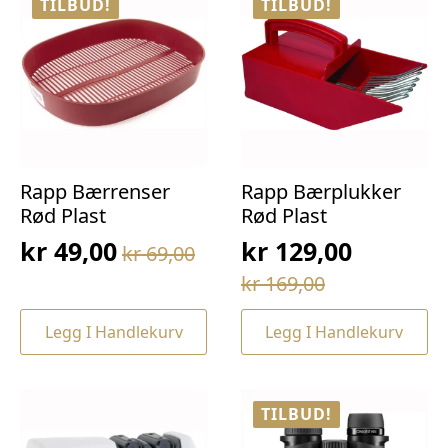
TILBUD!
TILBUD!
Rapp Bærrenser
Rapp Bærplukker
Rød Plast
Rød Plast
kr
49,00
kr
129,00
kr
69,00
Opprinnelig
Nåværende
Opprinnelig
Nåværende
kr
169,00
pris
pris
pris
pris
var:
er:
Legg I Handlekurv
Legg I Handlekurv
var:
er:
kr 69,00.
kr 49,00.
kr 169,00.
kr 129,00.
TILBUD!