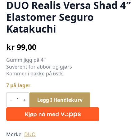
DUO Realis Versa Shad 4″
Elastomer Seguro
Katakuchi
kr
99,00
Gummijigg på 4″
Suverent for abbor og gjørs
Kommer i pakke på 6stk
7 på lager
DUO
Realis
Legg I Handlekurv
Versa
Shad
4"
Elastomer
Seguro
Katakuchi
antall
Merke:
DUO