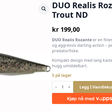
DUO Realis Ro
Trout ND
kr
199,00
DUO Realis Rozante
er en fine
og aggressiv darting-action – per
predatorfiske.
Kompakt design med lang kastel
hugg umiddelbart.
5 på lager
DUO
Realis
Legg I Handleku
Rozante
77SP
Brown
Trout
ND
antall