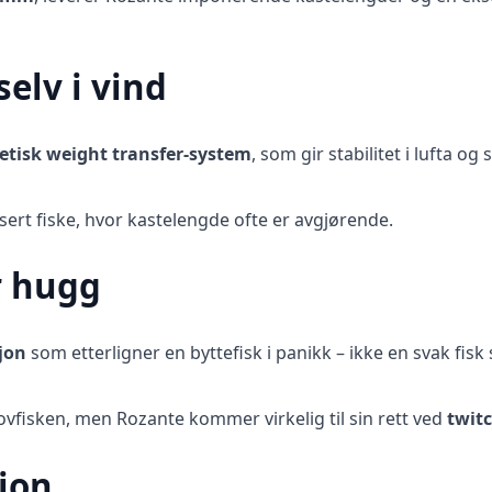
elv i vind
tisk weight transfer-system
, som gir stabilitet i lufta og
asert fiske, hvor kastelengde ofte er avgjørende.
r hugg
sjon
som etterligner en byttefisk i panikk – ikke en svak fisk 
ovfisken, men Rozante kommer virkelig til sin rett ved
twit
ion