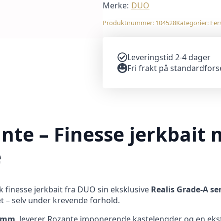
Merke:
DUO
Produktnummer:
104528
Kategorier:
Fer
Leveringstid 2-4 dager
Fri frakt på standardfor
nte – Finesse jerkbait 
e
 finesse jerkbait fra DUO sin eksklusive
Realis Grade-A se
et – selv under krevende forhold.
 mm
, leverer Rozante imponerende kastelengder og en ekst