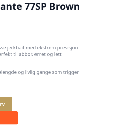
zante 77SP Brown
sse jerkbait med ekstrem presisjon
fekt til abbor, ørret og lett
engde og livlig gange som trigger
rv