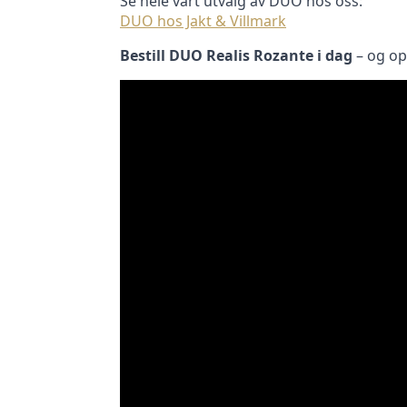
Se hele vårt utvalg av DUO hos oss:
DUO hos Jakt & Villmark
Bestill DUO Realis Rozante i dag
– og op