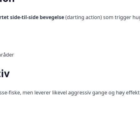
tet side-til-side bevegelse
(darting action) som trigger hu
mråder
iv
sse-fiske, men leverer likevel aggressiv gange og høy effektiv