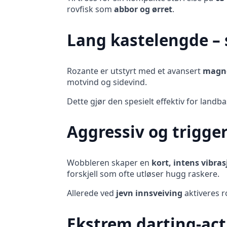
rovfisk som
abbor og ørret
.
Lang kastelengde – s
Rozante er utstyrt med et avansert
magne
motvind og sidevind.
Dette gjør den spesielt effektiv for landb
Aggressiv og trigge
Wobbleren skaper en
kort, intens vibra
forskjell som ofte utløser hugg raskere.
Allerede ved
jevn innsveiving
aktiveres r
Ekstrem darting-act