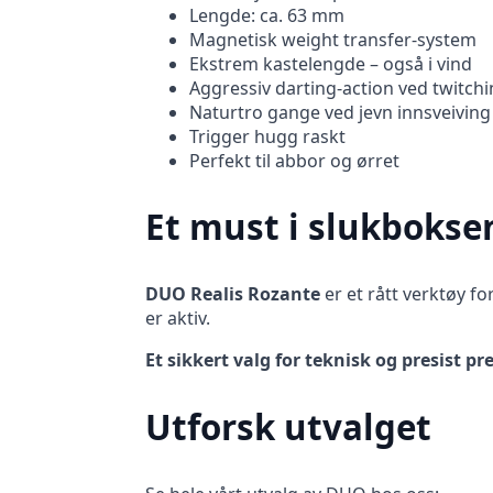
Lengde: ca. 63 mm
Magnetisk weight transfer-system
Ekstrem kastelengde – også i vind
Aggressiv darting-action ved twitch
Naturtro gange ved jevn innsveiving
Trigger hugg raskt
Perfekt til abbor og ørret
Et must i slukbokse
DUO Realis Rozante
er et rått verktøy fo
er aktiv.
Et sikkert valg for teknisk og presist pr
Utforsk utvalget