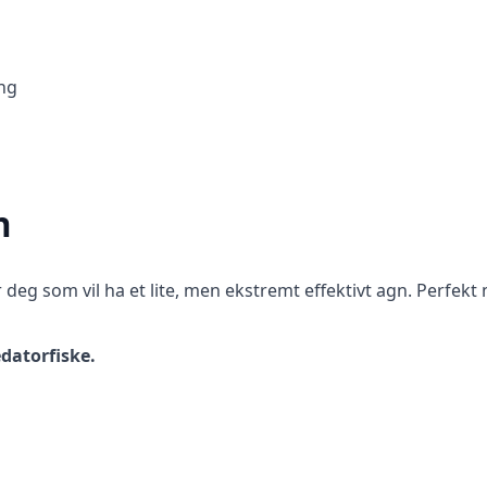
ing
n
r deg som vil ha et lite, men ekstremt effektivt agn. Perfekt n
edatorfiske.