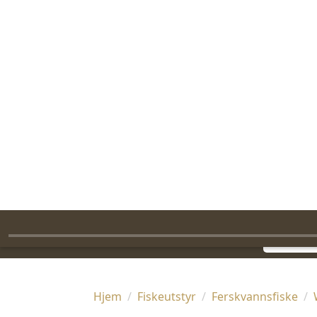
FAST FRAKT FRA 99,-
FRI FRAKT PÅ STANDARDPAKKER OVER 1399,-
RASK LEVERING
Jakt
Villmark
A
Søk
Hjem
Fiskeutstyr
Ferskvannsfiske