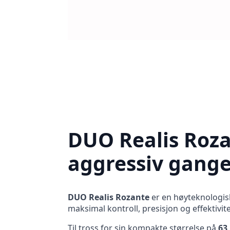
DUO Realis Roza
aggressiv gang
DUO Realis Rozante
er en høyteknologisk
maksimal kontroll, presisjon og effektivit
Til tross for sin kompakte størrelse på
63