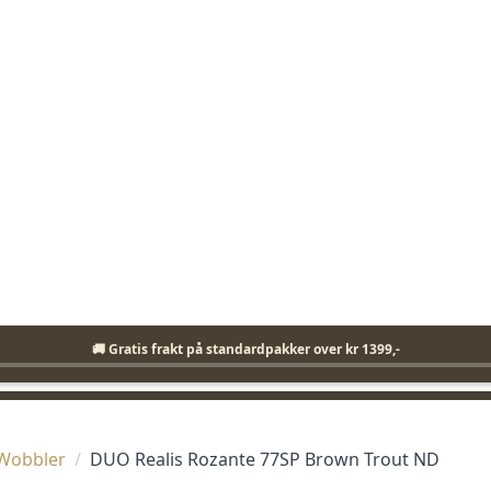
Fri frakt på standardpakker over 1399,-
🚚 Gratis frakt på standardpakker over kr 1399,-
KLIKK & HENT I BUTIKK
ENKEL RETUR
mmunisjon
Bekledning
Elektronikk
Fiskeutst
Wobbler
DUO Realis Rozante 77SP Brown Trout ND