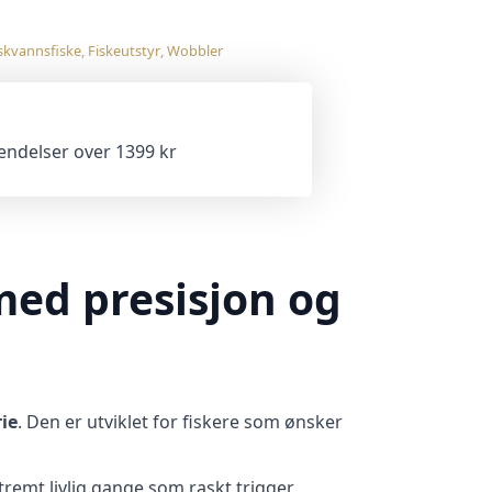
skvannsfiske
,
Fiskeutstyr
,
Wobbler
sendelser over 1399 kr
med presisjon og
rie
. Den er utviklet for fiskere som ønsker
remt livlig gange som raskt trigger