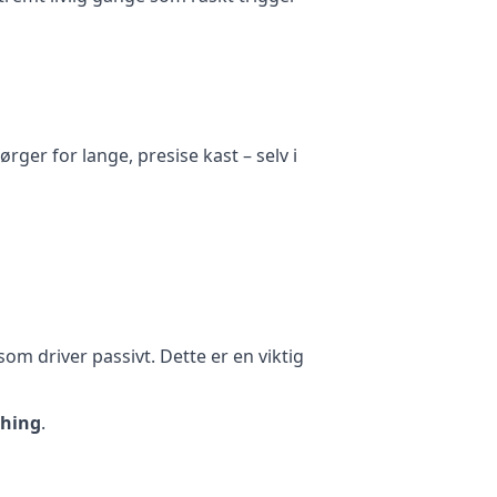
 sørger for lange, presise kast – selv i
som driver passivt. Dette er en viktig
ching
.