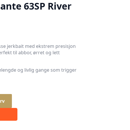
ante 63SP River
sse jerkbait med ekstrem presisjon
fekt til abbor, ørret og lett
engde og livlig gange som trigger
rv