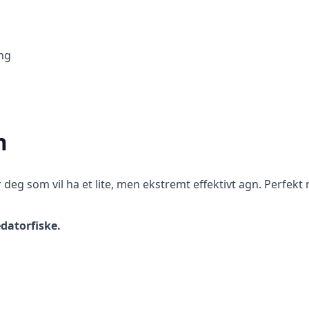
ing
n
r deg som vil ha et lite, men ekstremt effektivt agn. Perfekt n
edatorfiske.