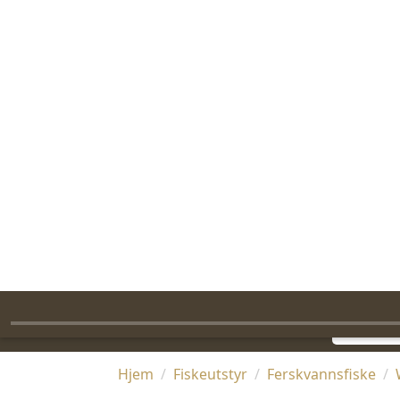
FAST FRAKT FRA 99,-
FRI FRAKT PÅ STANDARDPAKKER OVER 1399,-
RASK LEVERING
Jakt
Villmark
A
Søk
Hjem
Fiskeutstyr
Ferskvannsfiske