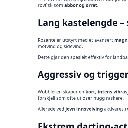
rovfisk som
abbor og ørret
.
Lang kastelengde – s
Rozante er utstyrt med et avansert
magne
motvind og sidevind.
Dette gjør den spesielt effektiv for landb
Aggressiv og trigge
Wobbleren skaper en
kort, intens vibra
forskjell som ofte utløser hugg raskere.
Allerede ved
jevn innsveiving
aktiveres r
Ekstrem darting-act