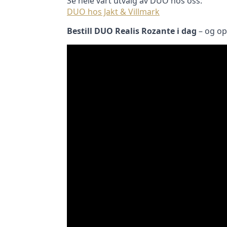
Se hele vårt utvalg av DUO hos oss:
DUO hos Jakt & Villmark
Bestill DUO Realis Rozante i dag
– og op