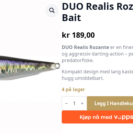
DUO Realis Roz
Bait
kr
189,00
DUO Realis Rozante
er en fine
og aggressiv darting-action – per
predatorfiske.
Kompakt design med lang kastel
hugg umiddelbart.
4 på lager
DUO
Realis
Legg I Handleku
Rozante
63SP
River
Bait
antall