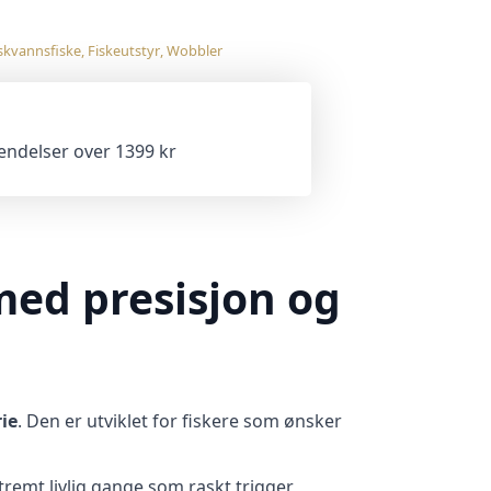
skvannsfiske
,
Fiskeutstyr
,
Wobbler
sendelser over 1399 kr
med presisjon og
rie
. Den er utviklet for fiskere som ønsker
remt livlig gange som raskt trigger