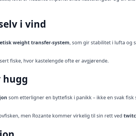
elv i vind
tisk weight transfer-system
, som gir stabilitet i lufta og
asert fiske, hvor kastelengde ofte er avgjørende.
r hugg
sjon
som etterligner en byttefisk i panikk – ikke en svak fisk 
ovfisken, men Rozante kommer virkelig til sin rett ved
twit
ion