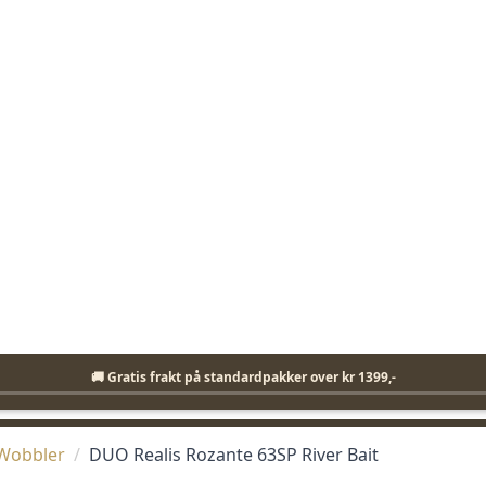
Fri frakt på standardpakker over 1399,-
🚚 Gratis frakt på standardpakker over kr 1399,-
KLIKK & HENT I BUTIKK
ENKEL RETUR
mmunisjon
Bekledning
Elektronikk
Fiskeutst
Wobbler
DUO Realis Rozante 63SP River Bait