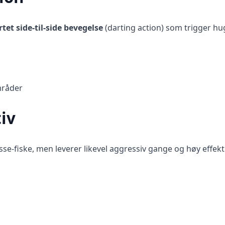
tet side-til-side bevegelse
(darting action) som trigger hu
mråder
iv
sse-fiske, men leverer likevel aggressiv gange og høy effektiv