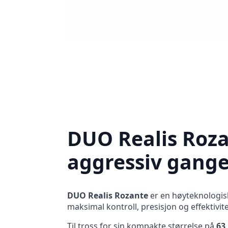
DUO Realis Roza
aggressiv gang
DUO Realis Rozante
er en høyteknologisk
maksimal kontroll, presisjon og effektivit
Til tross for sin kompakte størrelse på
63