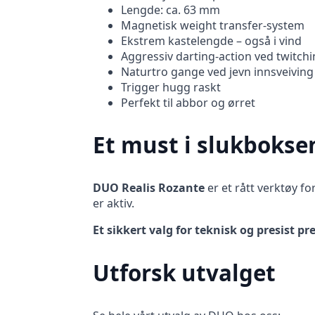
Lengde: ca. 63 mm
Magnetisk weight transfer-system
Ekstrem kastelengde – også i vind
Aggressiv darting-action ved twitch
Naturtro gange ved jevn innsveiving
Trigger hugg raskt
Perfekt til abbor og ørret
Et must i slukbokse
DUO Realis Rozante
er et rått verktøy fo
er aktiv.
Et sikkert valg for teknisk og presist pr
Utforsk utvalget