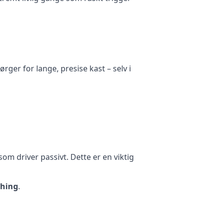
 sørger for lange, presise kast – selv i
som driver passivt. Dette er en viktig
ching
.