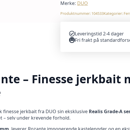
Merke:
DUO
Produktnummer:
104533
Kategorier:
Fer
Leveringstid 2-4 dager
Fri frakt på standardfor
nte – Finesse jerkbait 
e
 finesse jerkbait fra DUO sin eksklusive
Realis Grade-A se
et – selv under krevende forhold.
 mm
, leverer Rozante imponerende kastelengder og en ekst