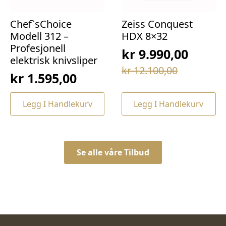
Chef`sChoice
Zeiss Conquest
Modell 312 –
HDX 8×32
Profesjonell
kr
9.990,00
elektrisk knivsliper
Opprinnelig
Nåværende
kr
12.100,00
kr
1.595,00
pris
pris
var:
er:
Legg I Handlekurv
Legg I Handlekurv
kr 12.100,00.
kr 9.990,00.
Se alle våre Tilbud