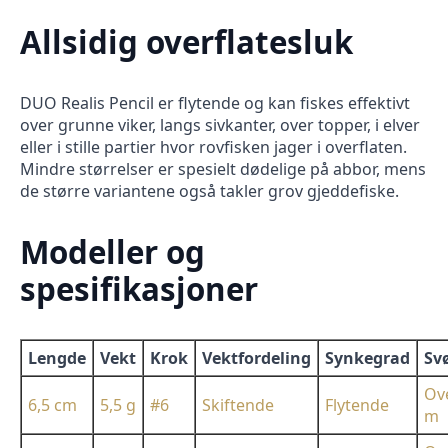
Allsidig overflatesluk
DUO Realis Pencil er flytende og kan fiskes effektivt
over grunne viker, langs sivkanter, over topper, i elver
eller i stille partier hvor rovfisken jager i overflaten.
Mindre størrelser er spesielt dødelige på abbor, mens
de større variantene også takler grov gjeddefiske.
Modeller og
spesifikasjoner
Lengde
Vekt
Krok
Vektfordeling
Synkegrad
Sv
Ove
6,5 cm
5,5 g
#6
Skiftende
Flytende
m