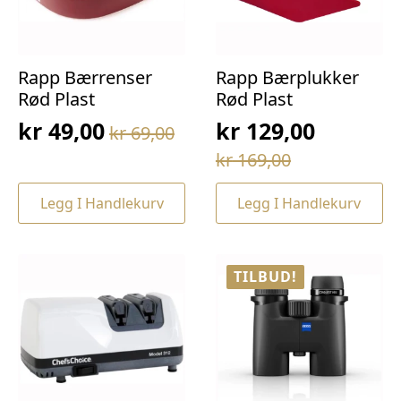
Rapp Bærrenser
Rapp Bærplukker
Rød Plast
Rød Plast
kr
49,00
kr
129,00
kr
69,00
Opprinnelig
Nåværende
Opprinnelig
Nåværende
kr
169,00
pris
pris
pris
pris
var:
er:
Legg I Handlekurv
Legg I Handlekurv
var:
er:
kr 69,00.
kr 49,00.
kr 169,00.
kr 129,00.
TILBUD!