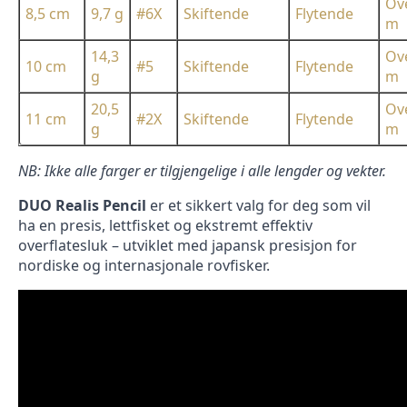
Ove
8,5 cm
9,7 g
#6X
Skiftende
Flytende
m
14,3
Ove
10 cm
#5
Skiftende
Flytende
g
m
20,5
Ove
11 cm
#2X
Skiftende
Flytende
g
m
NB: Ikke alle farger er tilgjengelige i alle lengder og vekter.
DUO Realis Pencil
er et sikkert valg for deg som vil
ha en presis, lettfisket og ekstremt effektiv
overflatesluk – utviklet med japansk presisjon for
nordiske og internasjonale rovfisker.