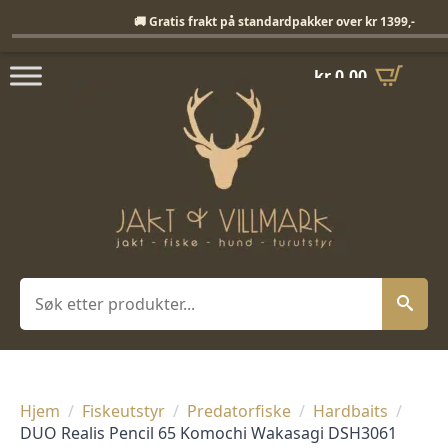
Fri frakt på standardpakker over 1399,-
🚚 Gratis frakt på standardpakker over kr 1399,-
kr
0,00
Søk
Hjem
Fiskeutstyr
Predatorfiske
Hardbaits
DUO Realis Pencil 65 Komochi Wakasagi DSH3061