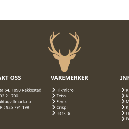
KT OSS
VAREMERKER
IN
ta 64, 1890 Rakkestad
Hikmicro
K
692 21 700
Zeiss
K
aktogvillmark.no
Fenix
M
 : 925 791 199
Crispi
K
Harkila
F
P