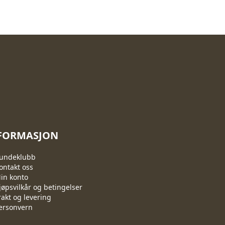
FORMASJON
undeklubb
ontakt oss
in konto
jøpsvilkår og betingelser
rakt og levering
ersonvern