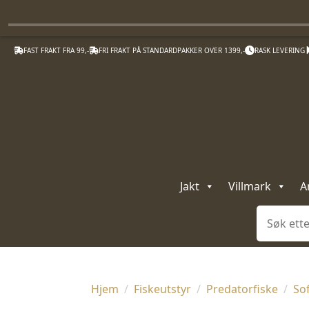
FAST FRAKT FRA 99,-
FRI FRAKT PÅ STANDARDPAKKER OVER 1399,-
RASK LEVERING
Jakt
Villmark
A
Søk
Hjem
Fiskeutstyr
Predatorfiske
Sof