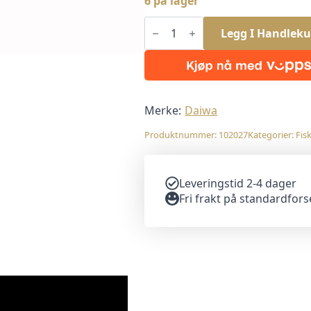
6 på lager
Daiwa
Tournament
Legg I Handleku
D'FIN
UV
Perch
10cm
7pk
antall
Merke:
Daiwa
Produktnummer:
102027
Kategorier:
Fis
Leveringstid 2-4 dager
Fri frakt på standardfor