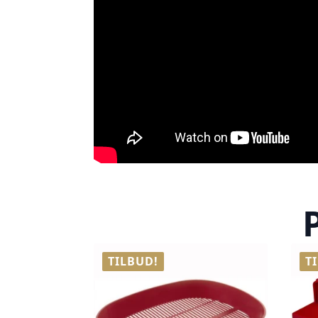
TILBUD!
T