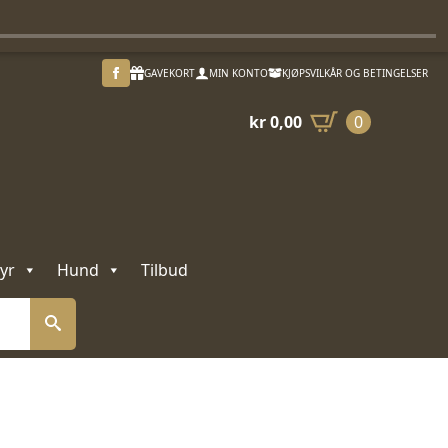
GAVEKORT
MIN KONTO
KJØPSVILKÅR OG BETINGELSER
kr
0,00
0
yr
Hund
Tilbud