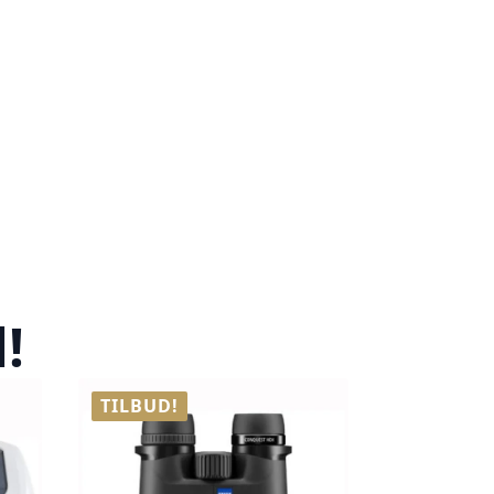
!
TILBUD!