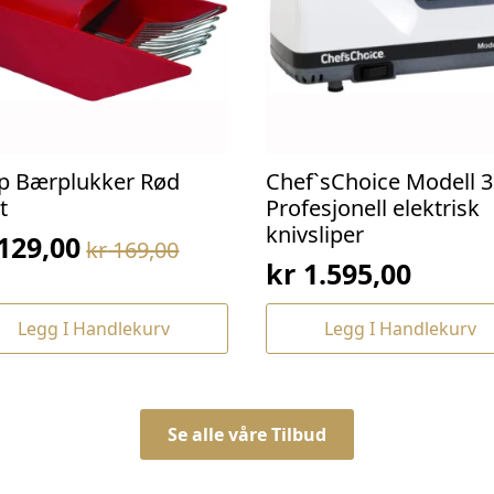
p Bærplukker Rød
Chef`sChoice Modell 3
t
Profesjonell elektrisk
knivsliper
129,00
kr
169,00
prinnelig
værende
kr
1.595,00
s
s
:
Legg I Handlekurv
Legg I Handlekurv
169,00.
129,00.
Se alle våre Tilbud