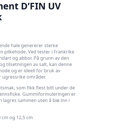
ent D’FIN UV
k
rende hale genererer sterke
n pilkehode. Ved tester i Frankrike
sandart og abbor. På grunn av den
g tilsetningen av salt, kan denne
hode og er ideell for bruk av
r ugressrike områder.
mak, som fikk flest bitt under de
vannsfiske. Gummiformuleringen er
an lagres sammen uten å blø inn i
10 cm og 12,5 cm