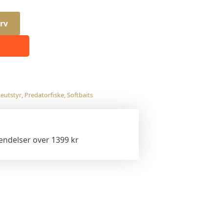
rv
keutstyr
,
Predatorfiske
,
Softbaits
sendelser over 1399 kr