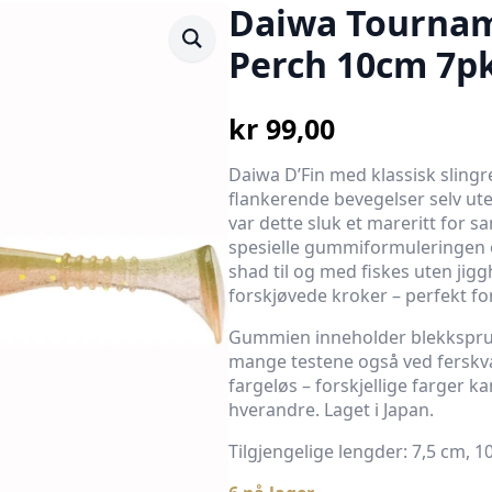
Daiwa Tournam
Perch 10cm 7p
kr
99,00
Daiwa D’Fin med klassisk sling
flankerende bevegelser selv ute
var dette sluk et mareritt for 
spesielle gummiformuleringen o
shad til og med fiskes uten jigg
forskjøvede kroker – perfekt fo
Gummien inneholder blekkspruts
mange testene også ved fersk
fargeløs – forskjellige farger k
hverandre. Laget i Japan.
Tilgjengelige lengder: 7,5 cm, 