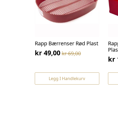
Rapp Bærrenser Rød Plast
Rap
Plas
kr
49,00
kr
69,00
Opprinnelig
Nåværende
kr
Op
Nå
pris
pris
pri
pri
var:
er:
var
er:
kr 69,00.
kr 49,00.
Legg I Handlekurv
kr 
kr 