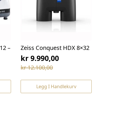
12 –
Zeiss Conquest HDX 8×32
kr
9.990,00
Opprinnelig
Nåværende
kr
12.100,00
pris
pris
var:
er:
Legg I Handlekurv
kr 12.100,00.
kr 9.990,00.