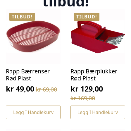
tilbud!
TILBUD!
TILBUD!
Rapp Bærrenser
Rapp Bærplukker
Rød Plast
Rød Plast
kr
49,00
kr
129,00
kr
69,00
Opprinnelig
Nåværende
Opprinnelig
Nåværende
kr
169,00
pris
pris
pris
pris
var:
er:
Legg I Handlekurv
Legg I Handlekurv
var:
er:
kr 69,00.
kr 49,00.
kr 169,00.
kr 129,00.