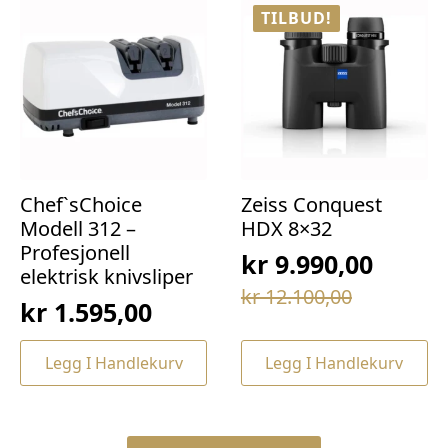
TILBUD!
Chef`sChoice
Zeiss Conquest
Modell 312 –
HDX 8×32
Profesjonell
kr
9.990,00
elektrisk knivsliper
Opprinnelig
Nåværende
kr
12.100,00
kr
1.595,00
pris
pris
var:
er:
Legg I Handlekurv
Legg I Handlekurv
kr 12.100,00.
kr 9.990,00.