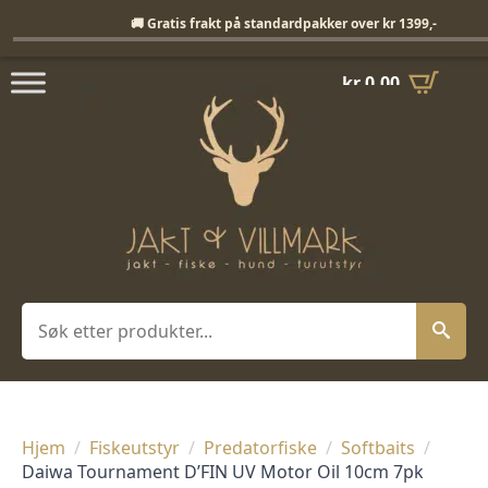
Fri frakt på standardpakker over 1399,-
🚚 Gratis frakt på standardpakker over kr 1399,-
kr
0,00
Søk
Hjem
Fiskeutstyr
Predatorfiske
Softbaits
Daiwa Tournament D’FIN UV Motor Oil 10cm 7pk