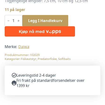
Tilgjengelige lengder: 7,5 cm, 10 cm og 12,5 cm
11 på lager
Daiwa
Tournament
Legg I Handlekurv
D'FIN
UV
Motor
Oil
10cm
7pk
antall
Merke:
Daiwa
Produktnummer:
102029
Kategorier:
Fiskeutstyr
,
Predatorfiske
,
Softbaits
Leveringstid 2-4 dager
Fri frakt på standardforsendelser over
1399 kr