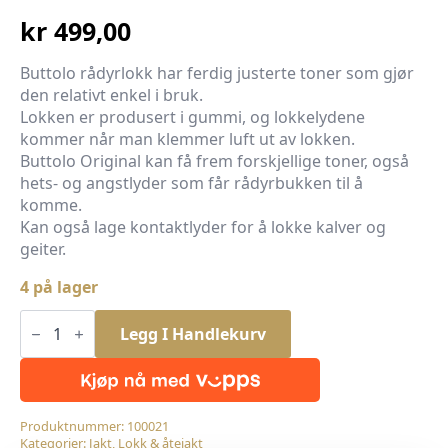
kr
499,00
Buttolo rådyrlokk har ferdig justerte toner som gjør
den relativt enkel i bruk.
Lokken er produsert i gummi, og lokkelydene
kommer når man klemmer luft ut av lokken.
Buttolo Original kan få frem forskjellige toner, også
hets- og angstlyder som får rådyrbukken til å
komme.
Kan også lage kontaktlyder for å lokke kalver og
geiter.
4 på lager
Buttolo
Rådyr
Legg I Handlekurv
lokk
antall
Produktnummer:
100021
Kategorier:
Jakt
,
Lokk & åtejakt