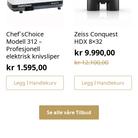
Chef`sChoice
Zeiss Conquest
Modell 312 –
HDX 8×32
Profesjonell
kr
9.990,00
elektrisk knivsliper
Opprinnelig
Nåværende
kr
12.100,00
kr
1.595,00
pris
pris
var:
er:
Legg I Handlekurv
Legg I Handlekurv
kr 12.100,00.
kr 9.990,00.
Se alle våre Tilbud