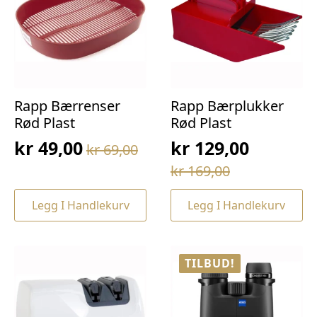
Rapp Bærrenser
Rapp Bærplukker
Rød Plast
Rød Plast
kr
49,00
kr
129,00
kr
69,00
Opprinnelig
Nåværende
Opprinnelig
Nåværende
kr
169,00
pris
pris
pris
pris
var:
er:
Legg I Handlekurv
Legg I Handlekurv
var:
er:
kr 69,00.
kr 49,00.
kr 169,00.
kr 129,00.
TILBUD!