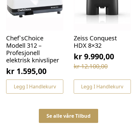
Chef`sChoice
Zeiss Conquest
Modell 312 –
HDX 8×32
Profesjonell
kr
9.990,00
elektrisk knivsliper
Opprinnelig
Nåværende
kr
12.100,00
kr
1.595,00
pris
pris
var:
er:
Legg I Handlekurv
Legg I Handlekurv
kr 12.100,00.
kr 9.990,00.
Se alle våre Tilbud