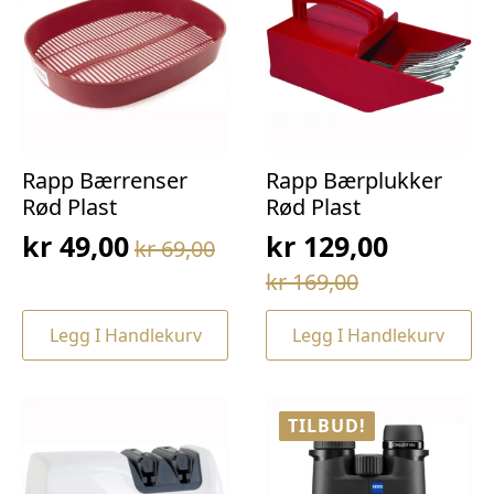
Rapp Bærrenser
Rapp Bærplukker
Rød Plast
Rød Plast
kr
49,00
kr
129,00
kr
69,00
Opprinnelig
Nåværende
Opprinnelig
Nåværende
kr
169,00
pris
pris
pris
pris
var:
er:
Legg I Handlekurv
Legg I Handlekurv
var:
er:
kr 69,00.
kr 49,00.
kr 169,00.
kr 129,00.
TILBUD!