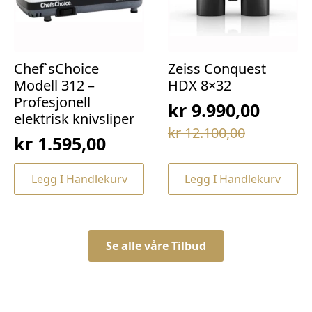
Chef`sChoice
Zeiss Conquest
Modell 312 –
HDX 8×32
Profesjonell
kr
9.990,00
elektrisk knivsliper
Opprinnelig
Nåværende
kr
12.100,00
kr
1.595,00
pris
pris
var:
er:
Legg I Handlekurv
Legg I Handlekurv
kr 12.100,00.
kr 9.990,00.
Se alle våre Tilbud