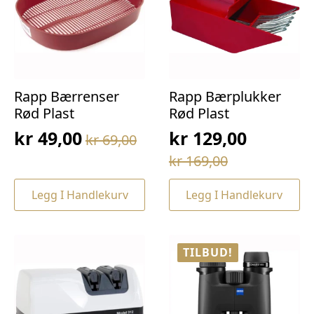
Rapp Bærrenser
Rapp Bærplukker
Rød Plast
Rød Plast
kr
49,00
kr
129,00
kr
69,00
Opprinnelig
Nåværende
Opprinnelig
Nåværende
kr
169,00
pris
pris
pris
pris
var:
er:
Legg I Handlekurv
Legg I Handlekurv
var:
er:
kr 69,00.
kr 49,00.
kr 169,00.
kr 129,00.
TILBUD!