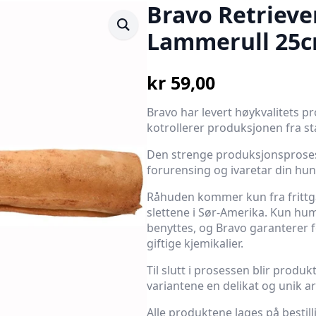
Bravo Retrieve
Lammerull 25
kr
59,00
Bravo har levert høykvalitets pr
kotrollerer produksjonen fra star
Den strenge produksjonsprosess
forurensing og ivaretar din hun
Råhuden kommer kun fra frittg
slettene i Sør-Amerika. Kun hum
benyttes, og Bravo garanterer f
giftige kjemikalier.
Til slutt i prosessen blir produk
variantene en delikat og unik a
Alle produktene lages på bestill