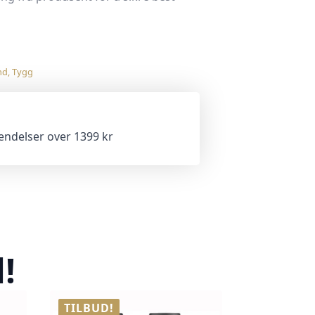
nd
,
Tygg
sendelser over 1399 kr
!
TILBUD!