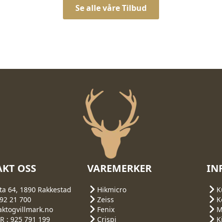
Se alle våre Tilbud
KT OSS
VAREMERKER
IN
ta 64, 1890 Rakkestad
Hikmicro
K
692 21 700
Zeiss
K
aktogvillmark.no
Fenix
M
 : 925 791 199
Crispi
K