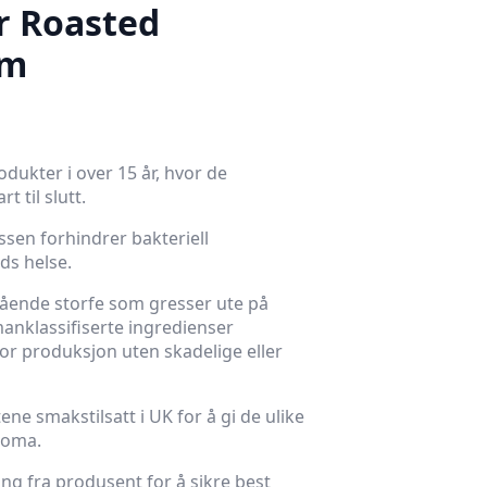
r Roasted
cm
odukter i over 15 år, hvor de
t til slutt.
en forhindrer bakteriell
ds helse.
ående storfe som gresser ute på
anklassifiserte ingredienser
or produksjon uten skadelige eller
tene smakstilsatt i UK for å gi de ulike
roma.
ing fra produsent for å sikre best