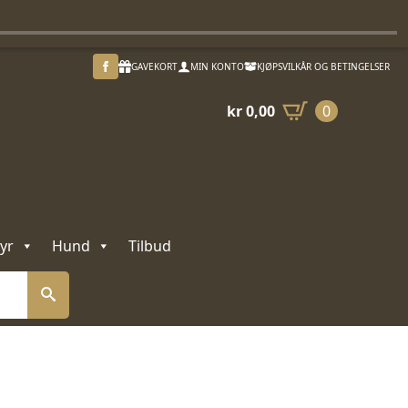
GAVEKORT
MIN KONTO
KJØPSVILKÅR OG BETINGELSER
kr
0,00
0
yr
Hund
Tilbud