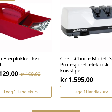
p Bærplukker Rød
Chef`sChoice Modell 3
t
Profesjonell elektrisk
knivsliper
129,00
kr
169,00
prinnelig
værende
kr
1.595,00
s
s
:
Legg I Handlekurv
Legg I Handlekurv
169,00.
129,00.