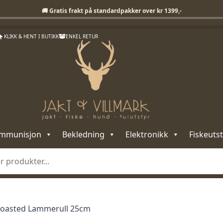
Fri frakt på standardpakker over 1399,-
🚚 Gratis frakt på standardpakker over kr 1399,-
KLIKK & HENT I BUTIKK
ENKEL RETUR
mmunisjon
Bekledning
Elektronikk
Fiskeutst
 Roasted Lammerull 25cm