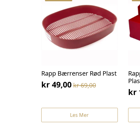
Rapp Bærrenser Rød Plast
Rap
Plas
kr
49,00
kr
69,00
Opprinnelig
Nåværende
kr
Op
Nå
pris
pris
pri
pri
var:
er:
var
er:
kr 69,00.
kr 49,00.
Les Mer
kr 
kr 