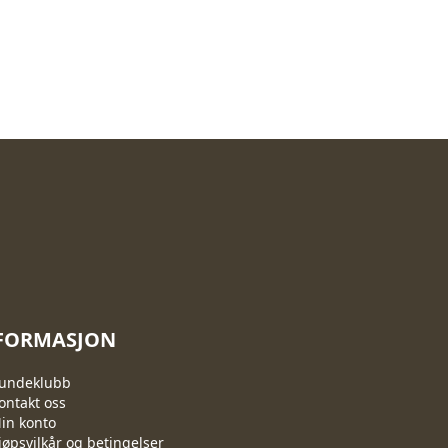
FORMASJON
undeklubb
ontakt oss
in konto
jøpsvilkår og betingelser