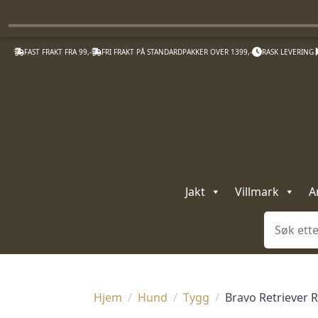
FAST FRAKT FRA 99,-
FRI FRAKT PÅ STANDARDPAKKER OVER 1399,-
RASK LEVERING
Jakt
Villmark
A
Søk
Hjem
Hund
Tygg
Bravo Retriever