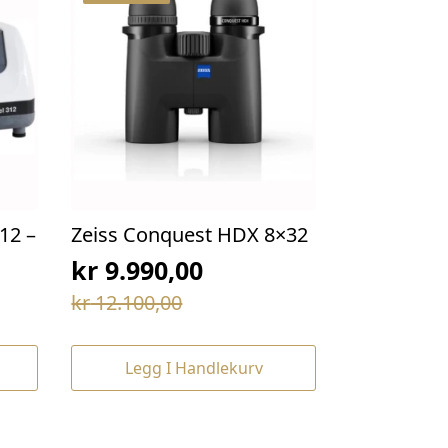
12 –
Zeiss Conquest HDX 8×32
kr
9.990,00
Opprinnelig
Nåværende
kr
12.100,00
pris
pris
var:
er:
Legg I Handlekurv
kr 12.100,00.
kr 9.990,00.