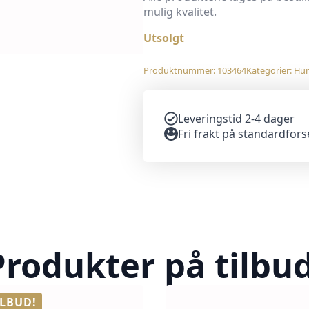
mulig kvalitet.
Utsolgt
Produktnummer:
103464
Kategorier:
Hu
Leveringstid 2-4 dager
Fri frakt på standardfor
Produkter på tilbud
ILBUD!