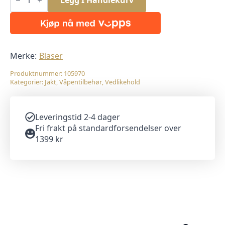
Legg I Handlekurv
Blitz
Grå
Cal.
8,5-
9,5mm
antall
Merke:
Blaser
Produktnummer:
105970
Kategorier:
Jakt
,
Våpentilbehør
,
Vedlikehold
Leveringstid 2-4 dager
Fri frakt på standardforsendelser over
1399 kr