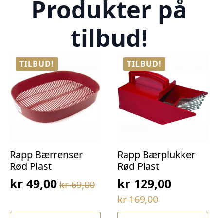
Produkter på
tilbud!
TILBUD!
TILBUD!
Rapp Bærrenser
Rapp Bærplukker
Rød Plast
Rød Plast
kr
49,00
kr
129,00
kr
69,00
Opprinnelig
Nåværende
Opprinnelig
Nåværende
kr
169,00
pris
pris
pris
pris