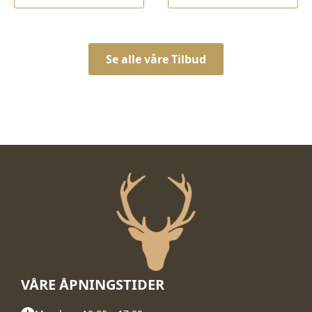
kr 12.100,00.
kr 9.990,00.
Se alle våre Tilbud
VÅRE ÅPNINGSTIDER