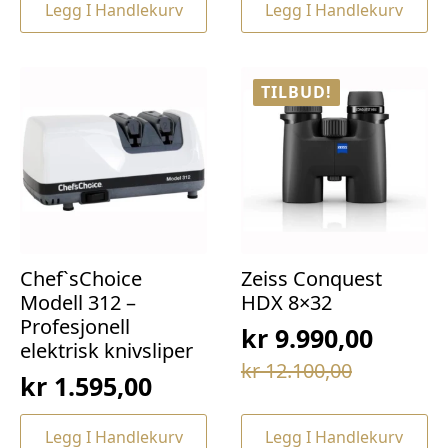
var:
er:
Legg I Handlekurv
Legg I Handlekurv
var:
er:
kr 69,00.
kr 49,00.
kr 169,00.
kr 129,00.
TILBUD!
Chef`sChoice
Zeiss Conquest
Modell 312 –
HDX 8×32
Profesjonell
kr
9.990,00
elektrisk knivsliper
Opprinnelig
Nåværende
kr
12.100,00
kr
1.595,00
pris
pris
var:
er:
Legg I Handlekurv
Legg I Handlekurv