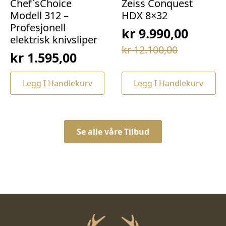
Chef`sChoice
Zeiss Conquest
Modell 312 –
HDX 8×32
Profesjonell
kr
9.990,00
elektrisk knivsliper
Opprinnelig
Nåværende
kr
12.100,00
kr
1.595,00
pris
pris
var:
er:
Legg I Handlekurv
Legg I Handlekurv
kr 12.100,00.
kr 9.990,00.
Se alle våre Tilbud