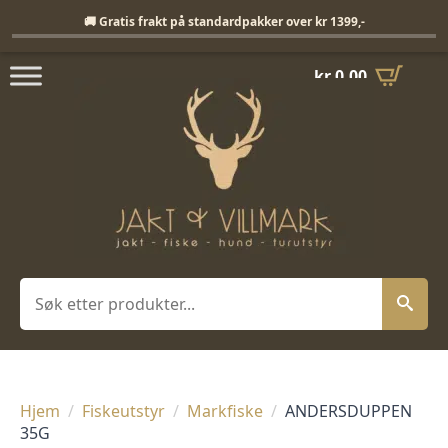
Fri frakt på standardpakker over 1399,-
🚚 Gratis frakt på standardpakker over kr 1399,-
kr
0,00
Søk
Hjem
Fiskeutstyr
Markfiske
ANDERSDUPPEN
35G