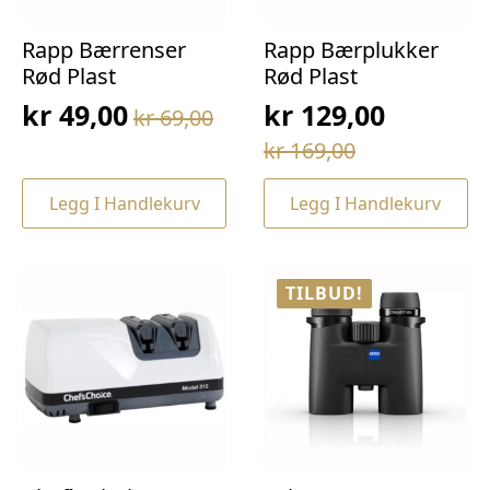
Rapp Bærrenser
Rapp Bærplukker
Rød Plast
Rød Plast
kr
49,00
kr
129,00
kr
69,00
Opprinnelig
Nåværende
Opprinnelig
Nåværende
kr
169,00
pris
pris
pris
pris
var:
er:
Legg I Handlekurv
Legg I Handlekurv
var:
er:
kr 69,00.
kr 49,00.
kr 169,00.
kr 129,00.
TILBUD!