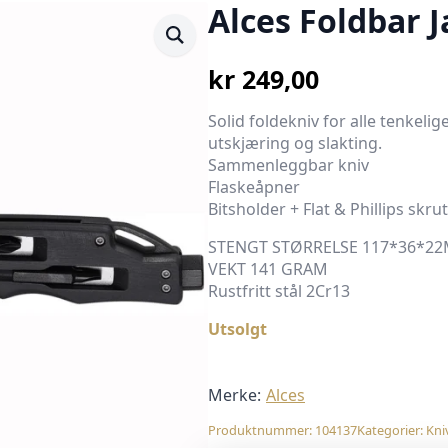
Alces Foldbar 
kr
249,00
Solid foldekniv for alle tenkelige
utskjæring og slakting.
Sammenleggbar kniv
Flaskeåpner
Bitsholder + Flat & Phillips skru
STENGT STØRRELSE 117*36*2
VEKT 141 GRAM
Rustfritt stål 2Cr13
Utsolgt
Merke:
Alces
Produktnummer:
104137
Kategorier:
Kni