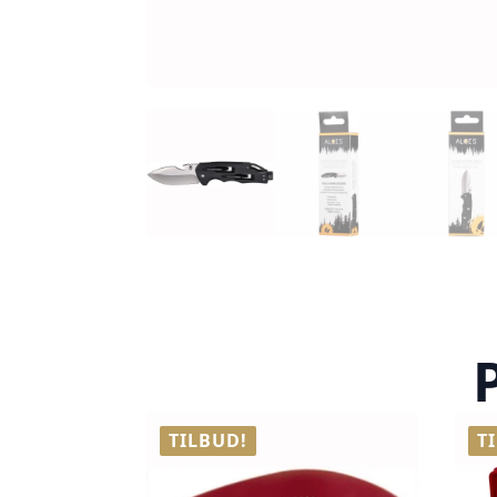
TILBUD!
T