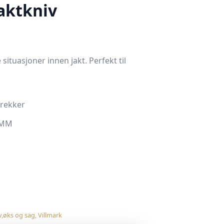
Jaktkniv
 situasjoner innen jakt. Perfekt til
trekker
2MM
v,øks og sag
,
Villmark