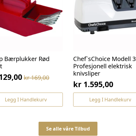
p Bærplukker Rød
Chef`sChoice Modell 3
t
Profesjonell elektrisk
knivsliper
129,00
kr
169,00
prinnelig
værende
kr
1.595,00
s
s
:
Legg I Handlekurv
Legg I Handlekurv
169,00.
129,00.
Se alle våre Tilbud