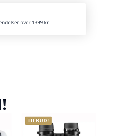
sendelser over 1399 kr
!
TILBUD!