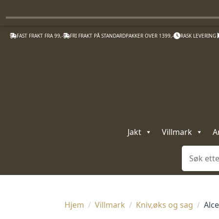
FAST FRAKT FRA 99,-
FRI FRAKT PÅ STANDARDPAKKER OVER 1399,-
RASK LEVERING
Jakt
Villmark
A
Søk
Hjem
Villmark
Kniv,øks og sag
Alce