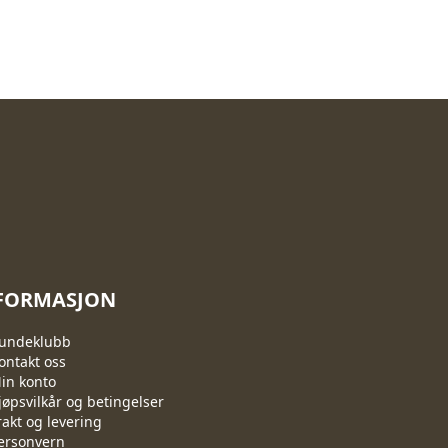
FORMASJON
undeklubb
ontakt oss
in konto
jøpsvilkår og betingelser
rakt og levering
ersonvern