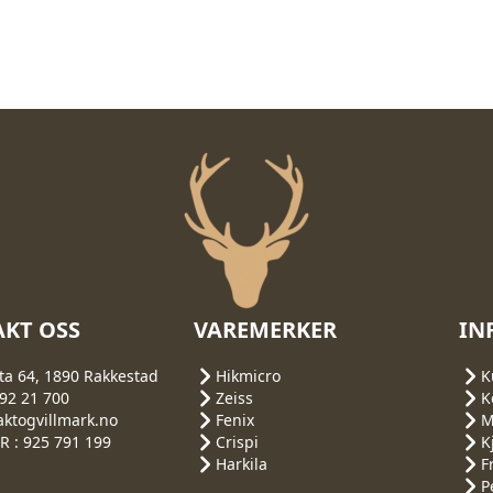
KT OSS
VAREMERKER
IN
ta 64, 1890 Rakkestad
Hikmicro
K
692 21 700
Zeiss
K
aktogvillmark.no
Fenix
M
 : 925 791 199
Crispi
K
Harkila
F
P