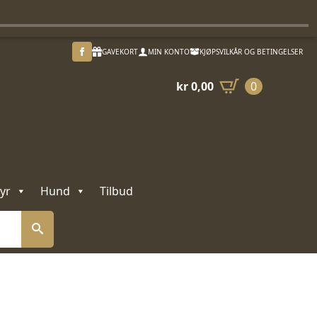
GAVEKORT
MIN KONTO
KJØPSVILKÅR OG BETINGELSER
kr
0,00
0
yr
Hund
Tilbud