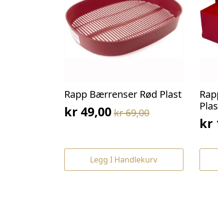
Rapp Bærrenser Rød Plast
Rap
Plas
kr
49,00
kr
69,00
Opprinnelig
Nåværende
kr
Op
Nå
pris
pris
pri
pri
var:
er:
var
er:
kr 69,00.
kr 49,00.
Legg I Handlekurv
kr 
kr 