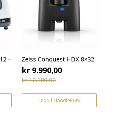
12 –
Zeiss Conquest HDX 8×32
kr
9.990,00
Opprinnelig
Nåværende
kr
12.100,00
pris
pris
var:
er:
Legg I Handlekurv
kr 12.100,00.
kr 9.990,00.