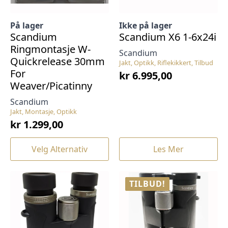
På lager
Ikke på lager
Scandium
Scandium X6 1-6x24i
Ringmontasje W-
Scandium
Quickrelease 30mm
Jakt, Optikk, Riflekikkert, Tilbud
For
kr
6.995,00
Weaver/Picatinny
Scandium
Jakt, Montasje, Optikk
kr
1.299,00
Dette
Velg Alternativ
Les Mer
produktet
har
flere
TILBUD!
varianter.
Alternativene
kan
velges