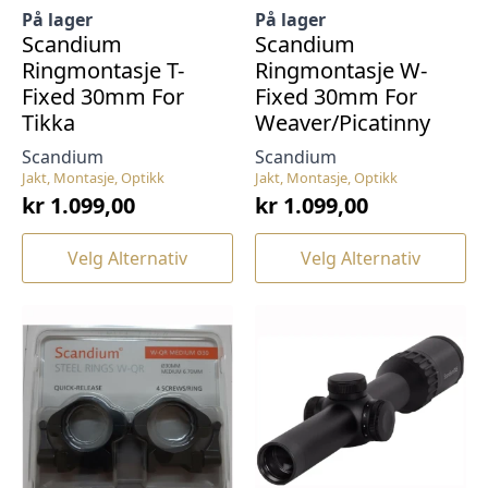
På lager
På lager
Scandium
Scandium
Ringmontasje T-
Ringmontasje W-
Fixed 30mm For
Fixed 30mm For
Tikka
Weaver/Picatinny
Scandium
Scandium
Jakt, Montasje, Optikk
Jakt, Montasje, Optikk
kr
1.099,00
kr
1.099,00
Dette
Dette
Velg Alternativ
Velg Alternativ
produktet
produktet
har
har
flere
flere
varianter.
varianter.
Alternativene
Alternativene
kan
kan
velges
velges
på
på
produktsiden
produktsiden