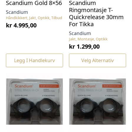
Scandium Gold 8×56
Scandium
Ringmontasje T-
Scandium
Quickrelease 30mm
Håndkikkert, Jakt, Optikk, Tilbud
For Tikka
kr
4.995,00
Scandium
Jakt, Montasje, Optikk
kr
1.299,00
Dette
Legg I Handlekurv
Velg Alternativ
produktet
har
flere
varianter.
Alternativene
kan
velges
på
produktsiden