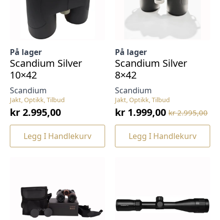
på
produktsiden
På lager
På lager
Scandium Silver
Scandium Silver
10×42
8×42
Scandium
Scandium
Jakt, Optikk, Tilbud
Jakt, Optikk, Tilbud
kr
2.995,00
kr
1.999,00
kr
2.995,00
Opprinnelig
Nåværende
pris
pris
Legg I Handlekurv
Legg I Handlekurv
var:
er:
kr 2.995,00.
kr 1.999,00.