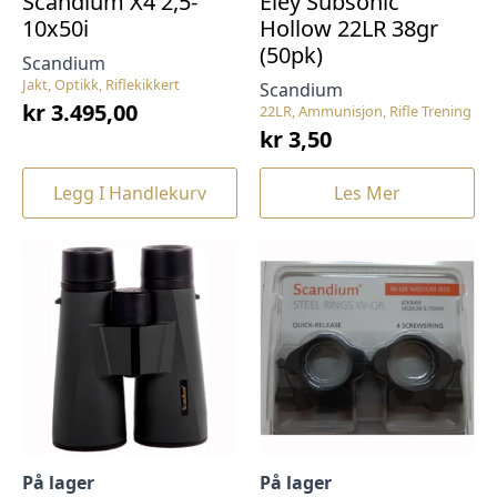
Scandium X4 2,5-
Eley Subsonic
10x50i
Hollow 22LR 38gr
(50pk)
Scandium
Jakt, Optikk, Riflekikkert
Scandium
kr
3.495,00
22LR, Ammunisjon, Rifle Trening
kr
3,50
Legg I Handlekurv
Les Mer
På lager
På lager