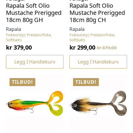
Rapala Soft Olio
Rapala Soft Olio
Mustache Prerigged
Mustache Prerigged
18cm 80g GH
18cm 80g CH
Rapala
Rapala
Fiskeutstyr, Predatorfiske,
Fiskeutstyr, Predatorfiske,
Softbaits
Softbaits
kr
379,00
kr
299,00
kr
379,00
Opprinnelig
Nåværende
pris
pris
Legg I Handlekurv
Legg I Handlekurv
var:
er:
kr 379,00.
kr 299,00.
TILBUD!
TILBUD!