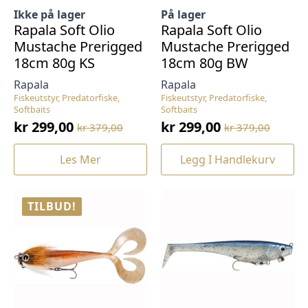
Ikke på lager
På lager
Rapala Soft Olio
Rapala Soft Olio
Mustache Prerigged
Mustache Prerigged
18cm 80g KS
18cm 80g BW
Rapala
Rapala
Fiskeutstyr, Predatorfiske,
Fiskeutstyr, Predatorfiske,
Softbaits
Softbaits
kr
299,00
kr
299,00
kr
379,00
kr
379,00
Opprinnelig
Nåværende
Opprinnelig
Nåværende
pris
pris
pris
pris
Les Mer
Legg I Handlekurv
var:
er:
var:
er:
kr 379,00.
kr 299,00.
kr 379,00.
kr 299,00.
TILBUD!