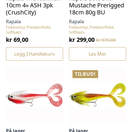
10cm 4» ASH 3pk
Mustache Prerigged
(CrushCity)
18cm 80g BU
Rapala
Rapala
Fiskeutstyr, Predatorfiske,
Fiskeutstyr, Predatorfiske,
Softbaits
Softbaits
kr
69,00
kr
299,00
kr
379,00
Opprinnelig
Nåværende
pris
pris
Legg I Handlekurv
Les Mer
var:
er:
kr 379,00.
kr 299,00.
TILBUD!
På lager
På lager