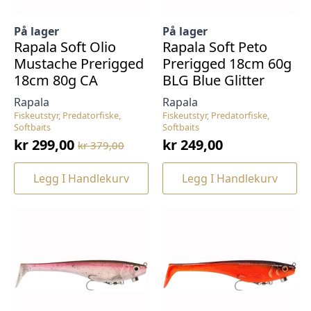
På lager
På lager
Rapala Soft Olio
Rapala Soft Peto
Mustache Prerigged
Prerigged 18cm 60g
18cm 80g CA
BLG Blue Glitter
Rapala
Rapala
Fiskeutstyr, Predatorfiske,
Fiskeutstyr, Predatorfiske,
Softbaits
Softbaits
kr
299,00
kr
249,00
kr
379,00
Opprinnelig
Nåværende
pris
pris
Legg I Handlekurv
Legg I Handlekurv
var:
er:
kr 379,00.
kr 299,00.