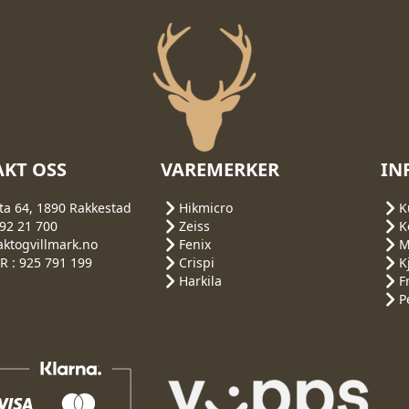
KT OSS
VAREMERKER
IN
ta 64, 1890 Rakkestad
Hikmicro
K
692 21 700
Zeiss
K
aktogvillmark.no
Fenix
M
 : 925 791 199
Crispi
K
Harkila
F
P