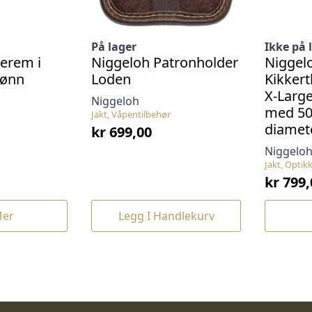
På lager
Ikke på 
lerem i
Niggeloh Patronholder
Niggel
rønn
Loden
Kikkert
X-Large
Niggeloh
med 5
Jakt, Våpentilbehør
diamet
kr
699,00
Niggelo
Jakt, Optikk
kr
799,
Mer
Legg I Handlekurv