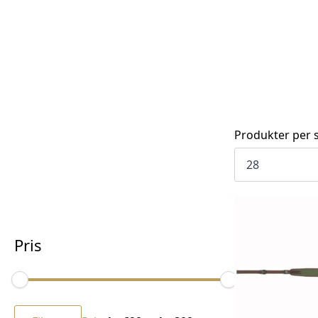
Produkter per s
Pris
Min.
Makspris
pris
Filtrer
Pris:
kr 690
—
kr 800