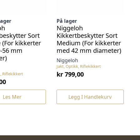
lager
På lager
oh
Niggeloh
beskytter Sort
Kikkertbeskytter Sort
 (For kikkerter
Medium (For kikkerter
0-56 mm
med 42 mm diameter)
er)
Niggeloh
Jakt, Optikk, Riflekikkert
h
kr
799,00
, Riflekikkert
00
Les Mer
Legg I Handlekurv