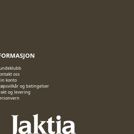
FORMASJON
undeklubb
ontakt oss
in konto
jøpsvilkår og betingelser
rakt og levering
ersonvern