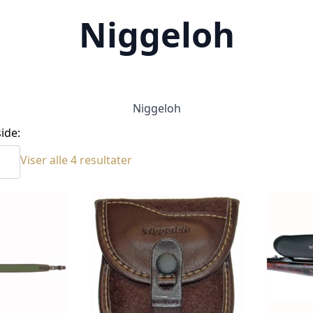
Niggeloh
Niggeloh
ide:
Sortert
Viser alle 4 resultater
etter
siste