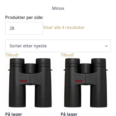
Minox
Produkter per side:
Sortert
Viser alle 4 resultater
etter
siste
Tilbud!
Tilbud!
På lager
På lager