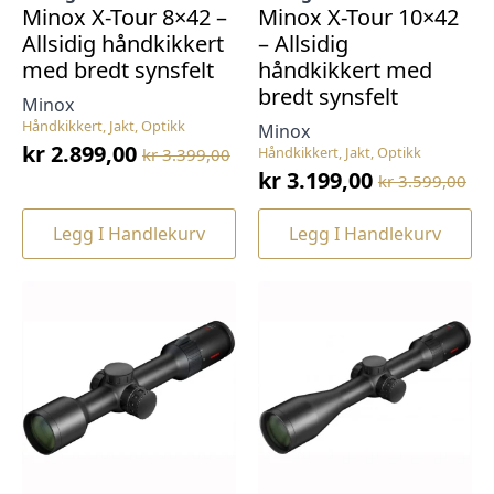
Minox X-Tour 8×42 –
Minox X-Tour 10×42
Allsidig håndkikkert
– Allsidig
med bredt synsfelt
håndkikkert med
bredt synsfelt
Minox
Håndkikkert, Jakt, Optikk
Minox
kr
2.899,00
Håndkikkert, Jakt, Optikk
kr
3.399,00
Opprinnelig
Nåværende
kr
3.199,00
kr
3.599,00
pris
pris
Opprinnelig
Nåværende
var:
er:
pris
pris
Legg I Handlekurv
Legg I Handlekurv
kr 3.399,00.
kr 2.899,00.
var:
er:
kr 3.599,00.
kr 3.199,00.