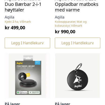
Duo Bærbar 2-i-1
Oppladbar matboks
høyttaler
med varme
Aqiila
Aqiila
Kjekt å ha, Villmark
Kokeapparater, Mat og
kokeutstyr, Villmark
kr
499,00
kr
990,00
Legg I Handlekurv
Legg I Handlekurv
På lager
På lager