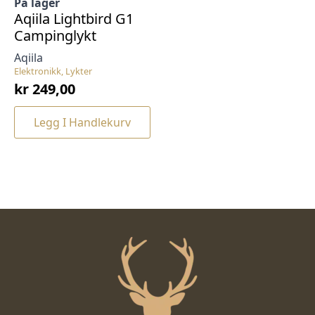
På lager
Aqiila Lightbird G1
Campinglykt
Aqiila
Elektronikk, Lykter
kr
249,00
Legg I Handlekurv