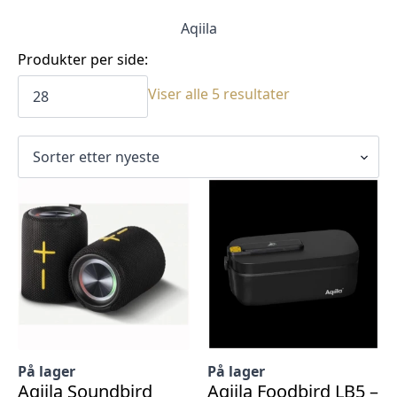
Aqiila
Produkter per side:
Sortert
Viser alle 5 resultater
etter
siste
På lager
På lager
Aqiila Soundbird
Aqiila Foodbird LB5 –