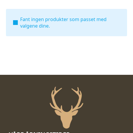
Fant ingen produkter som passet med
valgene dine.