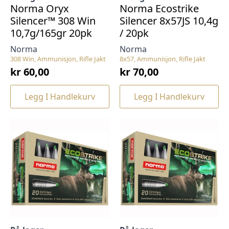
Norma Oryx
Norma Ecostrike
Silencer™ 308 Win
Silencer 8x57JS 10,4g
10,7g/165gr 20pk
/ 20pk
Norma
Norma
308 Win, Ammunisjon, Rifle Jakt
8x57, Ammunisjon, Rifle Jakt
kr
60,00
kr
70,00
Legg I Handlekurv
Legg I Handlekurv