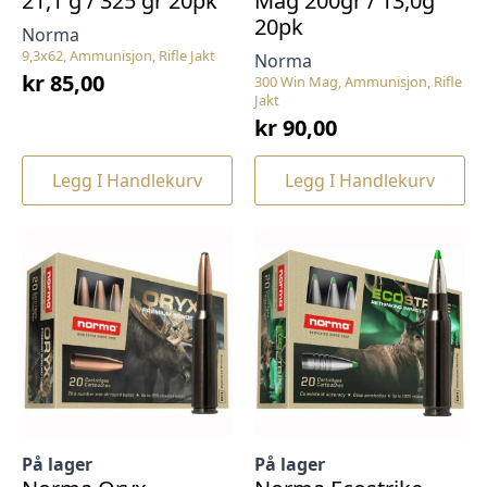
21,1 g / 325 gr 20pk
Mag 200gr / 13,0g
20pk
Norma
9,3x62, Ammunisjon, Rifle Jakt
Norma
kr
85,00
300 Win Mag, Ammunisjon, Rifle
Jakt
kr
90,00
Legg I Handlekurv
Legg I Handlekurv
På lager
På lager