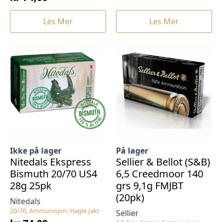
Les Mer
Les Mer
Ikke på lager
På lager
Nitedals Ekspress
Sellier & Bellot (S&B)
Bismuth 20/70 US4
6,5 Creedmoor 140
28g 25pk
grs 9,1g FMJBT
(20pk)
Nitedals
20/70, Ammunisjon, Hagle Jakt
Sellier