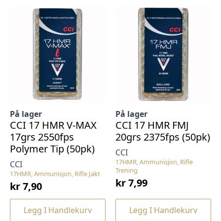
På lager
På lager
CCI 17 HMR V-MAX
CCI 17 HMR FMJ
17grs 2550fps
20grs 2375fps (50pk)
Polymer Tip (50pk)
CCI
17HMR, Ammunisjon, Rifle
CCI
Trening
17HMR, Ammunisjon, Rifle Jakt
kr
7,99
kr
7,90
Legg I Handlekurv
Legg I Handlekurv