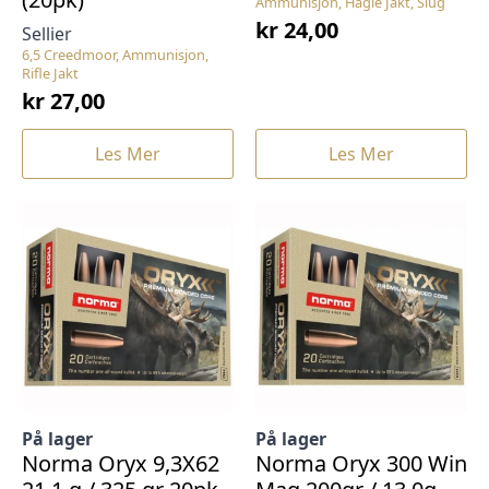
Ammunisjon, Hagle Jakt, Slug
kr
24,00
Sellier
6,5 Creedmoor, Ammunisjon,
Rifle Jakt
kr
27,00
Les Mer
Les Mer
På lager
På lager
Norma Oryx 9,3X62
Norma Oryx 300 Win