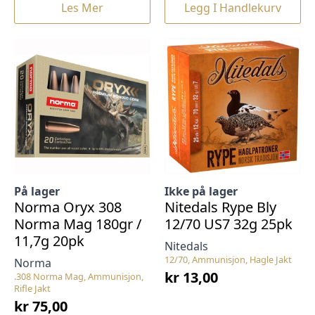
Les Mer
Legg I Handlekurv
På lager
Ikke på lager
Norma Oryx 308
Nitedals Rype Bly
Norma Mag 180gr /
12/70 US7 32g 25pk
11,7g 20pk
Nitedals
12/70, Ammunisjon, Hagle Jakt
Norma
kr
13,00
.308 Norma Mag, Ammunisjon,
Rifle Jakt
kr
75,00