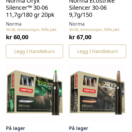
Norma Oryx
Norma Ecostrike
Silencer™ 30-06
Silencer 30-06
11,7g/180 gr 20pk
9,7g/150
Norma
Norma
30-06, Ammunisjon, Rifle Jakt
30-06, Ammunisjon, Rifle Jakt
kr
60,00
kr
67,00
Legg I Handlekurv
Legg I Handlekurv
På lager
På lager