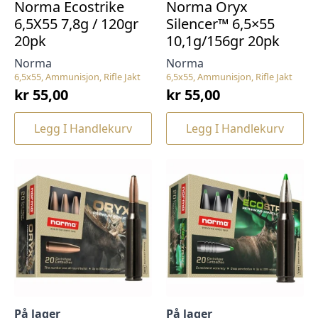
Norma Ecostrike
Norma Oryx
6,5X55 7,8g / 120gr
Silencer™ 6,5×55
20pk
10,1g/156gr 20pk
Norma
Norma
6,5x55, Ammunisjon, Rifle Jakt
6,5x55, Ammunisjon, Rifle Jakt
kr
55,00
kr
55,00
Legg I Handlekurv
Legg I Handlekurv
På lager
På lager