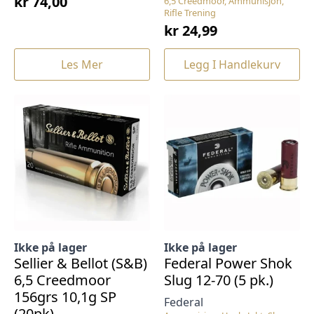
kr
74,00
6,5 Creedmoor, Ammunisjon,
Rifle Trening
kr
24,99
Les Mer
Legg I Handlekurv
Ikke på lager
Ikke på lager
Sellier & Bellot (S&B)
Federal Power Shok
6,5 Creedmoor
Slug 12-70 (5 pk.)
156grs 10,1g SP
Federal
(20pk)