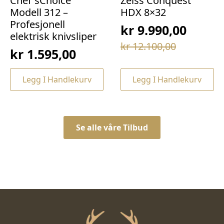
Chef`sChoice
Zeiss Conquest
Modell 312 –
HDX 8×32
Profesjonell
kr
9.990,00
elektrisk knivsliper
Opprinnelig
Nåværende
kr
12.100,00
kr
1.595,00
pris
pris
var:
er:
Legg I Handlekurv
Legg I Handlekurv
kr 12.100,00.
kr 9.990,00.
Se alle våre Tilbud