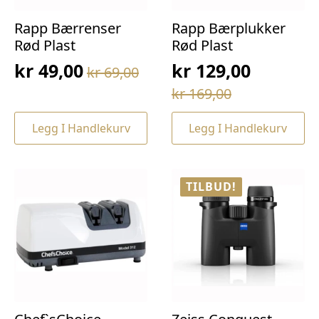
Rapp Bærrenser
Rapp Bærplukker
Rød Plast
Rød Plast
kr
49,00
kr
129,00
kr
69,00
Opprinnelig
Nåværende
Opprinnelig
Nåværende
kr
169,00
pris
pris
pris
pris
var:
er:
Legg I Handlekurv
Legg I Handlekurv
var:
er:
kr 69,00.
kr 49,00.
kr 169,00.
kr 129,00.
TILBUD!