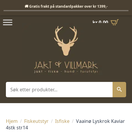
Fri frakt på standardpakker over 1399,-
🚚 Gratis frakt på standardpakker over kr 1399,-
kr
0,00
Søk
Hjem
Fiskeutstyr
Isfiske
Vaainø Lyskrok Kaviar
4stk str14