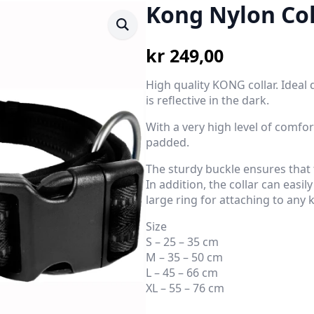
Kong Nylon Col
kr
249,00
High quality KONG collar. Ideal 
is reflective in the dark.
With a very high level of comfor
padded.
The sturdy buckle ensures that t
In addition, the collar can easil
large ring for attaching to any k
Size
S – 25 – 35 cm
M – 35 – 50 cm
L – 45 – 66 cm
XL – 55 – 76 cm