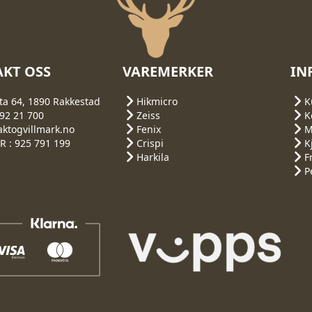
KT OSS
VAREMERKER
IN
ta 64, 1890 Rakkestad
Hikmicro
K
692 21 700
Zeiss
K
aktogvillmark.no
Fenix
M
 : 925 791 199
Crispi
K
Harkila
F
P