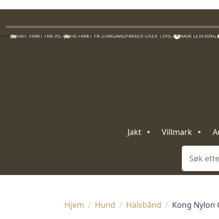
FAST FRAKT FRA 99,-
FRI FRAKT PÅ STANDARDPAKKER OVER 1399,-
RASK LEVERING
Jakt
Villmark
A
Søk
Hjem
Hund
Halsbånd
Kong Nylon C