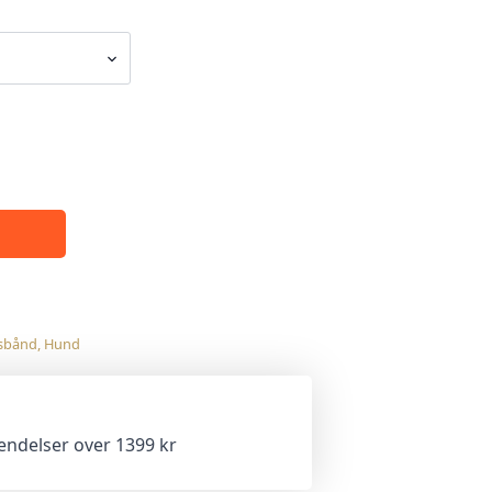
sbånd
,
Hund
sendelser over 1399 kr