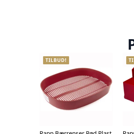
TILBUD!
T
Rapp Bærrenser Rød Plast
Rap