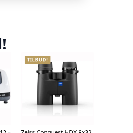
!
TILBUD!
12 –
Zeiss Conquest HDX 8×32