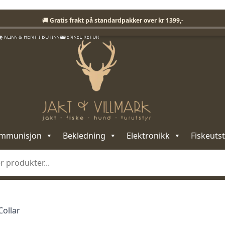
Fri frakt på standardpakker over 1399,-
🚚 Gratis frakt på standardpakker over kr 1399,-
KLIKK & HENT I BUTIKK
ENKEL RETUR
mmunisjon
Bekledning
Elektronikk
Fiskeutst
ollar