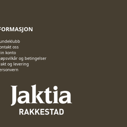
FORMASJON
undeklubb
ontakt oss
in konto
jøpsvilkår og betingelser
rakt og levering
ersonvern