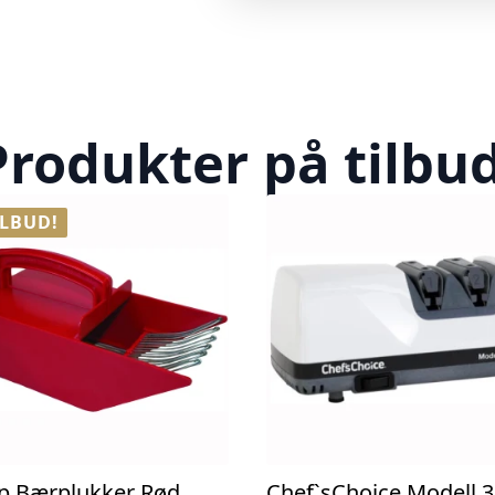
Produkter på tilbud
ILBUD!
p Bærplukker Rød
Chef`sChoice Modell 3