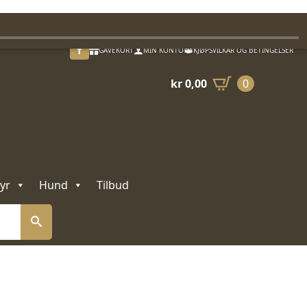
GAVEKORT
MIN KONTO
KJØPSVILKÅR OG BETINGELSER
kr
0,00
0
yr
Hund
Tilbud